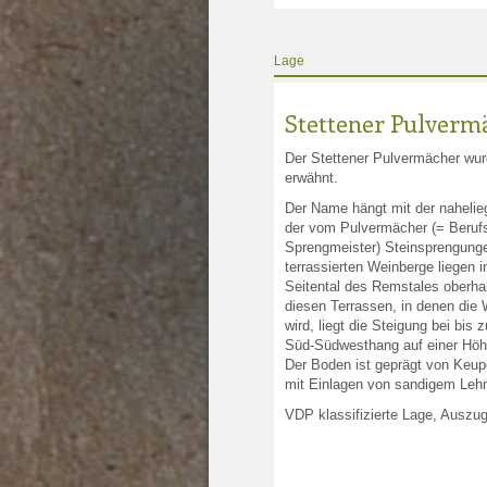
Lage
Stettener Pulverm
Der Stettener Pulvermächer wur
erwähnt.
Der Name hängt mit der naheli
der vom Pulvermächer (= Berufs
Sprengmeister) Steinsprengun
terrassierten Weinberge liegen 
Seitental des Remstales oberhal
diesen Terrassen, in denen die
wird, liegt die Steigung bei bis
Süd-Südwesthang auf einer Höh
Der Boden ist geprägt von Keupe
mit Einlagen von sandigem Leh
VDP klassifizierte Lage, Auszu