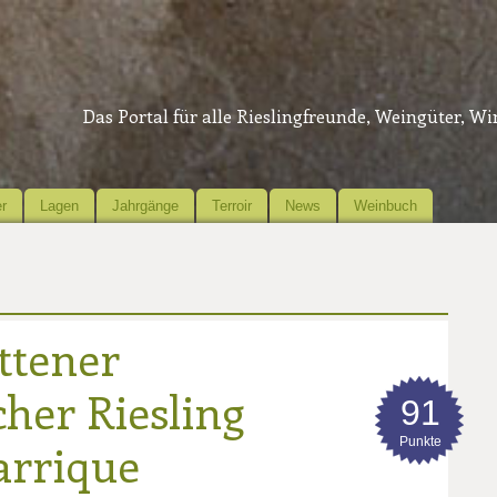
Das Portal für alle Rieslingfreunde, Weingüter, W
r
Lagen
Jahrgänge
Terroir
News
Weinbuch
ttener
her Riesling
91
Punkte
arrique