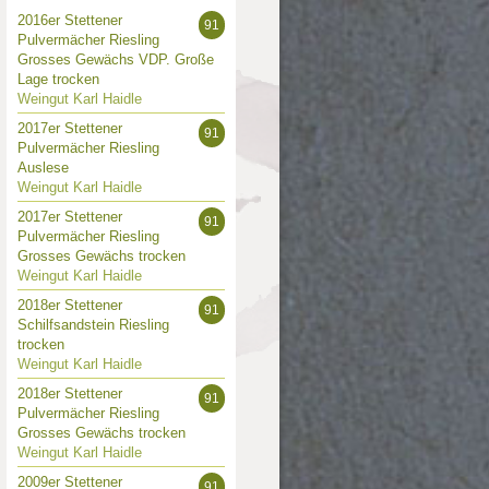
2016er Stettener
91
Pulvermächer Riesling
Grosses Gewächs VDP. Große
Lage trocken
Weingut Karl Haidle
2017er Stettener
91
Pulvermächer Riesling
Auslese
Weingut Karl Haidle
2017er Stettener
91
Pulvermächer Riesling
Grosses Gewächs trocken
Weingut Karl Haidle
2018er Stettener
91
Schilfsandstein Riesling
trocken
Weingut Karl Haidle
2018er Stettener
91
Pulvermächer Riesling
Grosses Gewächs trocken
Weingut Karl Haidle
2009er Stettener
91