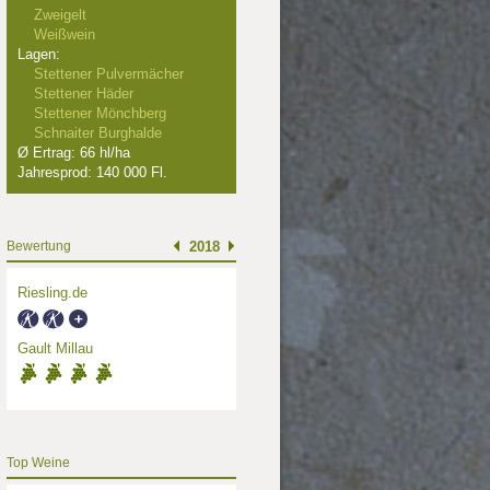
Zweigelt
Weißwein
Lagen:
Stettener Pulvermächer
Stettener Häder
Stettener Mönchberg
Schnaiter Burghalde
Ø Ertrag: 66 hl/ha
Jahresprod: 140 000 Fl.
Bewertung
2018
Riesling.de
Gault Millau
Top Weine