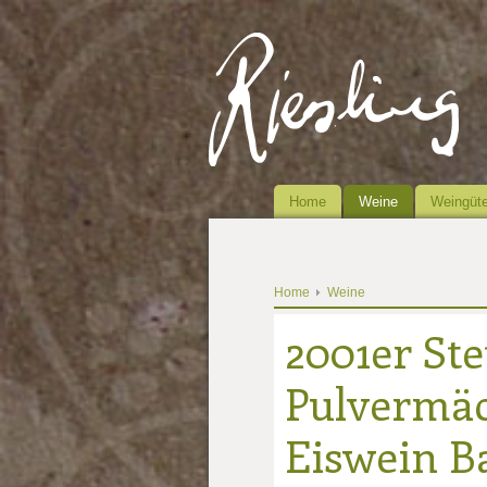
Home
Weine
Weingüte
Home
Weine
2001er Ste
Pulvermäc
Eiswein B