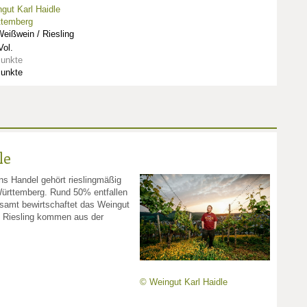
gut Karl Haidle
ttemberg
eißwein / Riesling
ol.
Punkte
Punkte
le
s Handel gehört rieslingmäßig
Württemberg. Rund 50% entfallen
esamt bewirtschaftet das Weingut
n Riesling kommen aus der
© Weingut Karl Haidle