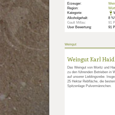
Erzeuger:
Wein
Region:
Wür
Kategorie:
W
Alkoholgehalt:
8 %V
Gault Millau:
91 
User Bewertung:
91 
Weingut
Weingut Karl Haid
Das Weingut von Moritz und Han
zu den führenden Betrieben in 
nkte: 2.75
e Punkte: 2.75
auf unserer Lieblingsrebe. Insg
25 Hektar Rebfläche, die beste
Spitzenlage Pulvermännchen.
unkte: 4
au Punkte: 4
Millau Punkte: 4
lt-Millau Punkte: 4