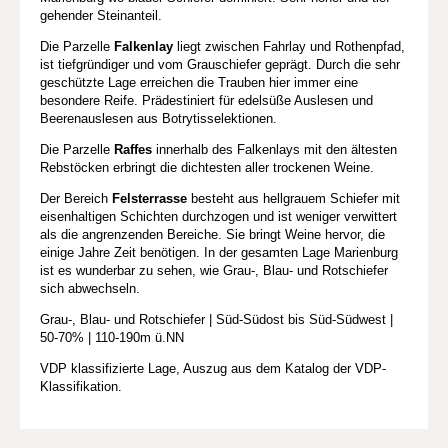
gehender Steinanteil.
Die Parzelle
Falkenlay
liegt zwischen Fahrlay und Rothenpfad,
ist tiefgründiger und vom Grauschiefer geprägt. Durch die sehr
geschützte Lage erreichen die Trauben hier immer eine
besondere Reife. Prädestiniert für edelsüße Auslesen und
Beerenauslesen aus Botrytisselektionen.
Die Parzelle
Raffes
innerhalb des Falkenlays mit den ältesten
Rebstöcken erbringt die dichtesten aller trockenen Weine.
Der Bereich
Felsterrasse
besteht aus hellgrauem Schiefer mit
eisenhaltigen Schichten durchzogen und ist weniger verwittert
als die angrenzenden Bereiche. Sie bringt Weine hervor, die
einige Jahre Zeit benötigen. In der gesamten Lage Marienburg
ist es wunderbar zu sehen, wie Grau-, Blau- und Rotschiefer
sich abwechseln.
Grau-, Blau- und Rotschiefer | Süd-Südost bis Süd-Südwest |
50-70% | 110-190m ü.NN
VDP klassifizierte Lage, Auszug aus dem Katalog der VDP-
Klassifikation.