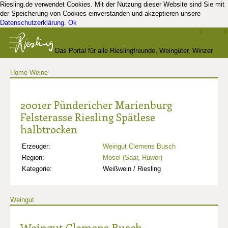
Riesling.de verwendet Cookies. Mit der Nutzung dieser Website sind Sie mit
der Speicherung von Cookies einverstanden und akzeptieren unsere
Datenschutzerklärung
.
Ok
Das Portal für alle Rieslingfreunde, Weingüter, Winzer
Home
Weine
und Kenner
2001er Pündericher Marienburg
Felsterasse Riesling Spätlese
halbtrocken
Erzeuger:
Weingut Clemens Busch
Region:
Mosel (Saar, Ruwer)
Kategorie:
Weißwein / Riesling
Weingut
Weingut Clemens Busch