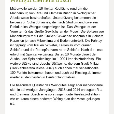
Mittlerweile werden 16 Hektar Rebfläche rund um die
Marinenburg von Rita und Clemesn Busch in ökologischer
Arbeitsweise bewirtschaftet. Unterstützung bekommen die
beiden von Sohn Johannes, der nach Studium und diversen
Praktika ins Weingut eingestiegen ist. Das Weingut ist der
Vorreiter für das Große Gewächs an der Mosel. Die Spitzenlage
Marienburg wird für die Großen Gewächse nochmals in kleinere
Parzellen je nach Mikroklima und Boden unterteilt. Die Fahrlay
ist geprägt vom blauen Schiefer, Falkenlay vom grauen
Schiefer und der Rotenpfad vom roten Schiefer. Nach der Lese
erfolgt mit Spontanvergärung. Bis zu 10 Monate dauert der
Ausbau der Spitzenrieslinge im 1.000 Liter Holzfuderfass. Ein
weitere Stärke sind Buschs Süßweine, die vom Gault Millau
(Trockenbeerenauslese 2007) auch schon mal sensationelle
100 Punkte bekommen haben und auch bei Riesling.de immer
wieder zu den besten in Deutschland zählen.
Die besondere Qualität des Weingutes zeigt aber insbesoderne
sich in schwierigen Jahrgängen: 2013 und 2014 erzeugten Rita
und Clemens Busch eine so stringent gute Rieslingkollektion
wie es kaum einem anderem Weingut an der Mosel gelungen
ist.