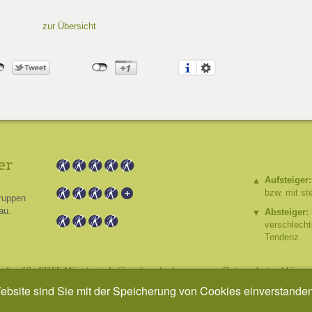
zur Übersicht
er
Aufsteiger:
bzw. mit st
ruppen
au.
Absteiger:
verschlech
Tendenz.
hafen 10, 48155 Münster,
info@riesling.de
,
Impressum
,
Datenschutzerklärung
Website sind Sie mit der Speicherung von Cookies einverstande