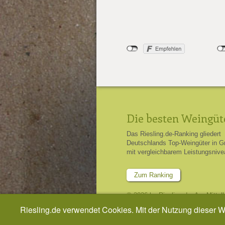
Die besten Weingüt
Das Riesling.de-Ranking gliedert
Deutschlands Top-Weingüter in G
mit vergleichbarem Leistungsnive
Zum Ranking
© 2026 by Riesling.de, Am Mittel
Riesling.de verwendet Cookies. Mit der Nutzung dieser 