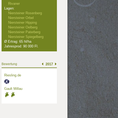
Rivaner
Lagen:
Niersteiner Rosenberg
Niersteiner Orbel
Niersteiner Hipping
Niersteiner Oelberg
Niersteiner Paterberg
Niersteiner Spiegelberg
Ø Ertrag: 65 hl/ha
Jahresprod: 90 000 Fl.
Bewertung
2017
Riesling.de
Gault Millau