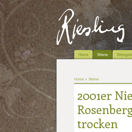
Home
Weine
Weingüte
Home
Weine
2001er Nie
Rosenber
trocken