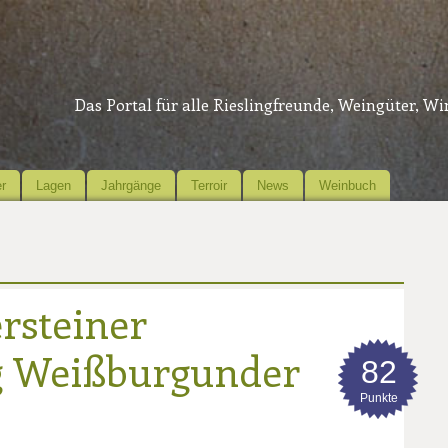
Das Portal für alle Rieslingfreunde, Weingüter, W
r
Lagen
Jahrgänge
Terroir
News
Weinbuch
rsteiner
g Weißburgunder
82
Punkte