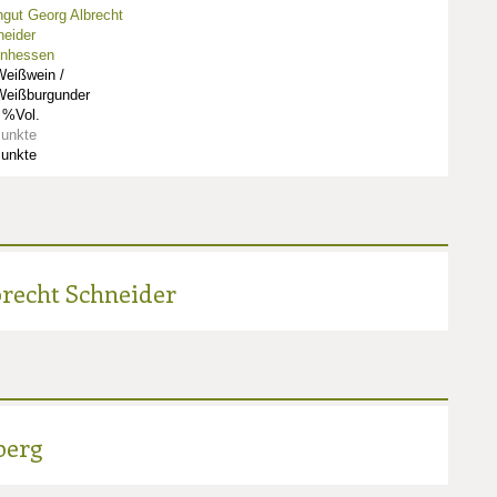
gut Georg Albrecht
eider
inhessen
Weißwein /
Weißburgunder
 %Vol.
Punkte
Punkte
recht Schneider
berg