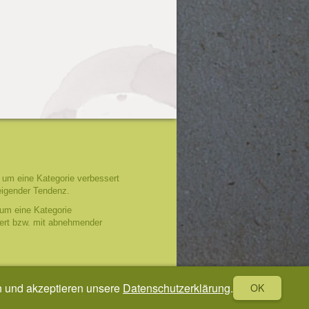
um eine Kategorie verbessert
eigender Tendenz.
um eine Kategorie
tert bzw. mit abnehmender
n und akzeptieren unsere
Datenschutzerklärung
.
OK