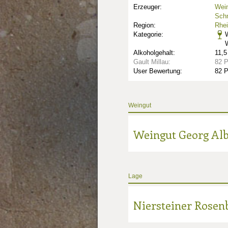
Erzeuger:
Wein
Schn
Region:
Rhe
Kategorie:
Alkoholgehalt:
11,5
Gault Millau:
82 
User Bewertung:
82 
Weingut
Weingut Georg Alb
nkte: 1
Lage
unkte: 2
au Punkte: 2
Niersteiner Rosen