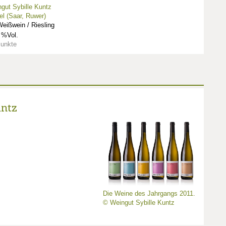
gut Sybille Kuntz
l (Saar, Ruwer)
eißwein / Riesling
 %Vol.
Punkte
untz
Die Weine des Jahrgangs 2011.
© Weingut Sybille Kuntz