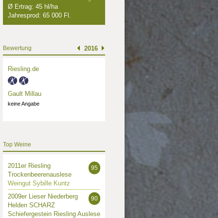
Ø Ertrag: 45 hl/ha
Jahresprod: 65 000 Fl.
Bewertung
2016
Riesling.de
Gault Millau
keine Angabe
Top Weine
2011er Riesling
95
Trockenbeerenauslese
Weingut Sybille Kuntz
2009er Lieser Niederberg
90
Helden SCHARZ
Schiefergestein Riesling Auslese