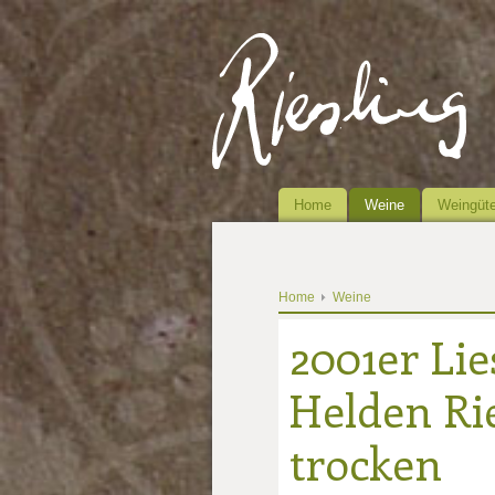
Home
Weine
Weingüte
Home
Weine
2001er Li
Helden Rie
trocken