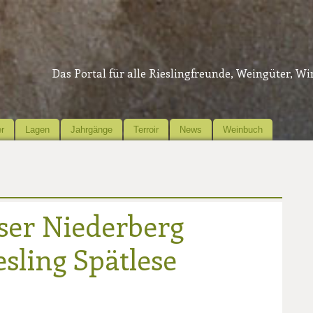
Das Portal für alle Rieslingfreunde, Weingüter, W
r
Lagen
Jahrgänge
Terroir
News
Weinbuch
eser Niederberg
sling Spätlese