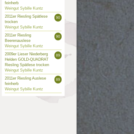
feinherb
Weingut Sybille Kuntz
2011er Riesling Spätlese
90
trocken
Weingut Sybille Kuntz
2011er Riesling
90
Beerenauslese
Weingut Sybille Kuntz
2009er Lieser Niederberg
89
Helden GOLD-QUADRAT
Riesling Spätlese trocken
Weingut Sybille Kuntz
2011er Riesling Auslese
89
feinherb
Weingut Sybille Kuntz