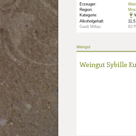
Erzeuger:
Wein
Region:
Mose
Kategorie:
W
Alkoholgehalt:
11,5
Gault Millau:
83 
Weingut
nkte: 2
e Punkte: 2
Weingut Sybille K