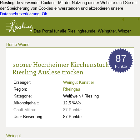
Riesling.de verwendet Cookies. Mit der Nutzung dieser Website sind Sie mit
der Speicherung von Cookies einverstanden und akzeptieren unsere
Datenschutzerklärung
.
Ok
Das Portal für alle Rieslingfreunde, Weingüter, Winzer
Home
Weine
und Kenner
87
2001er Hochheimer Kirchenstück
Punkte
Riesling Auslese trocken
Erzeuger:
Weingut Künstler
Region:
Rheingau
Kategorie:
Weißwein / Riesling
Alkoholgehalt:
12,5 %Vol.
Gault Millau:
87 Punkte
User Bewertung:
87 Punkte
Weingut