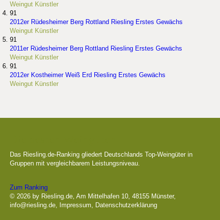
Weingut Künstler
91
2012er Rüdesheimer Berg Rottland Riesling Erstes Gewächs
Weingut Künstler
91
2011er Rüdesheimer Berg Rottland Riesling Erstes Gewächs
Weingut Künstler
91
2012er Kostheimer Weiß Erd Riesling Erstes Gewächs
Weingut Künstler
Die besten Weingüter
Das Riesling.de-Ranking gliedert Deutschlands Top-Weingüter in
Gruppen mit vergleichbarem Leistungsniveau.
Zum Ranking
© 2026 by Riesling.de, Am Mittelhafen 10, 48155 Münster,
info@riesling.de
,
Impressum
,
Datenschutzerklärung