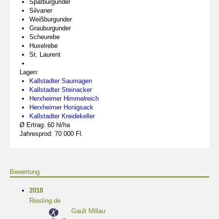
Spätburgunder
Silvaner
Weißburgunder
Grauburgunder
Scheurebe
Huxelrebe
St. Laurent
Lagen:
Kallstadter Saumagen
Kallstadter Steinacker
Herxheimer Himmelreich
Herxheimer Honigsack
Kallstadter Kreidekeller
Ø Ertrag: 60 hl/ha
Jahresprod: 70 000 Fl.
Bewertung
2018
Riesling.de
Gault Millau