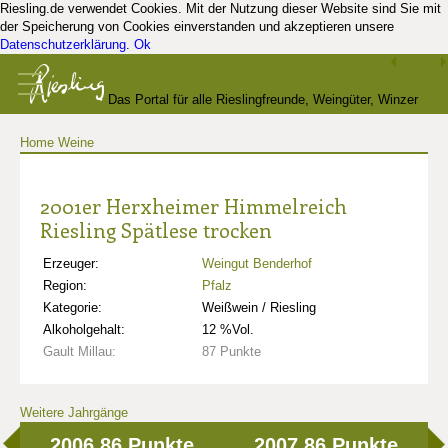
Riesling.de verwendet Cookies. Mit der Nutzung dieser Website sind Sie mit
der Speicherung von Cookies einverstanden und akzeptieren unsere
Datenschutzerklärung
.
Ok
Das Portal für alle Rieslingfreunde, Weingüter, Winzer
Home
Weine
und Kenner
2001er Herxheimer Himmelreich
Riesling Spätlese trocken
Erzeuger:
Weingut Benderhof
Region:
Pfalz
Kategorie:
Weißwein / Riesling
Alkoholgehalt:
12 %Vol.
Gault Millau:
87 Punkte
Weitere Jahrgänge
2006
86 Punkte
2007
86 Punkte