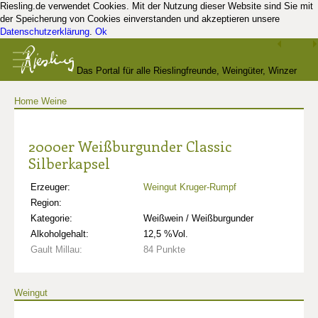
Riesling.de verwendet Cookies. Mit der Nutzung dieser Website sind Sie mit
der Speicherung von Cookies einverstanden und akzeptieren unsere
Datenschutzerklärung
.
Ok
Das Portal für alle Rieslingfreunde, Weingüter, Winzer
Home
Weine
und Kenner
2000er Weißburgunder Classic
Silberkapsel
Erzeuger:
Weingut Kruger-Rumpf
Region:
Kategorie:
Weißwein / Weißburgunder
Alkoholgehalt:
12,5 %Vol.
Gault Millau:
84 Punkte
Weingut