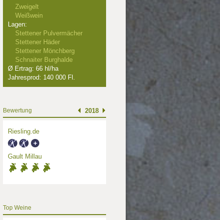
Zweigelt
Weißwein
Lagen:
Stettener Pulvermächer
Stettener Häder
Stettener Mönchberg
Schnaiter Burghalde
Ø Ertrag: 66 hl/ha
Jahresprod: 140 000 Fl.
Bewertung
2018
Riesling.de
Gault Millau
Top Weine