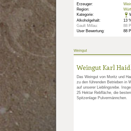
Erzeuger:
Wein
Region:
Wür
Kategorie:
W
Alkoholgehalt:
13 %
Gault Millau:
88 
User Bewertung:
88 
Weingut
Weingut Karl Haid
Das Weingut von Moritz und Han
zu den führenden Betrieben in 
nkte: 2.75
e Punkte: 2.75
auf unserer Lieblingsrebe. Insg
25 Hektar Rebfläche, die beste
Spitzenlage Pulvermännchen.
unkte: 4
au Punkte: 4
Millau Punkte: 4
lt-Millau Punkte: 4