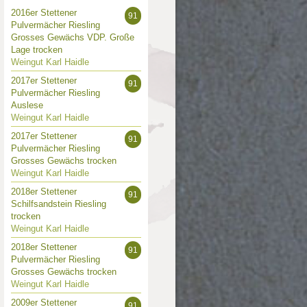
2016er Stettener
91
Pulvermächer Riesling
Grosses Gewächs VDP. Große
Lage trocken
Weingut Karl Haidle
2017er Stettener
91
Pulvermächer Riesling
Auslese
Weingut Karl Haidle
2017er Stettener
91
Pulvermächer Riesling
Grosses Gewächs trocken
Weingut Karl Haidle
2018er Stettener
91
Schilfsandstein Riesling
trocken
Weingut Karl Haidle
2018er Stettener
91
Pulvermächer Riesling
Grosses Gewächs trocken
Weingut Karl Haidle
2009er Stettener
91