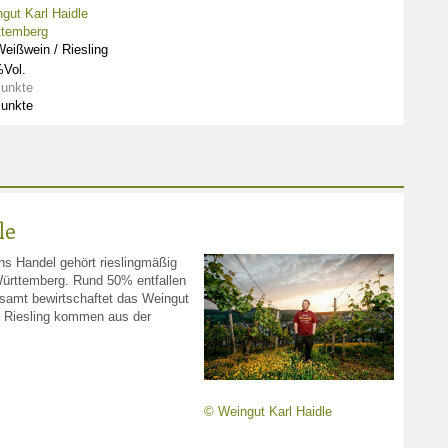
gut Karl Haidle
ttemberg
eißwein / Riesling
Vol.
Punkte
Punkte
le
s Handel gehört rieslingmäßig
Württemberg. Rund 50% entfallen
esamt bewirtschaftet das Weingut
n Riesling kommen aus der
© Weingut Karl Haidle