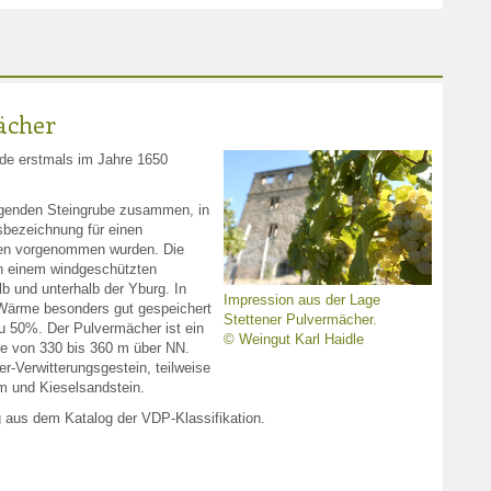
ächer
de erstmals im Jahre 1650
egenden Steingrube zusammen, in
bezeichnung für einen
gen vorgenommen wurden. Die
in einem windgeschützten
b und unterhalb der Yburg. In
Impression aus der Lage
 Wärme besonders gut gespeichert
Stettener Pulvermächer.
 zu 50%. Der Pulvermächer ist ein
© Weingut Karl Haidle
e von 330 bis 360 m über NN.
r-Verwitterungsgestein, teilweise
m und Kieselsandstein.
g aus dem Katalog der VDP-Klassifikation.