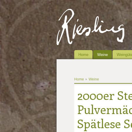
Home
Weine
Weingüte
Home
Weine
2000er St
Pulvermäc
Spätlese S