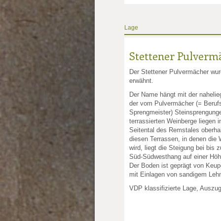
Lage
Stettener Pulverm
Der Stettener Pulvermächer wur
erwähnt.
Der Name hängt mit der naheli
der vom Pulvermächer (= Berufs
Sprengmeister) Steinsprengun
terrassierten Weinberge liegen 
Seitental des Remstales oberhal
diesen Terrassen, in denen die
wird, liegt die Steigung bei bis
Süd-Südwesthang auf einer Höh
Der Boden ist geprägt von Keupe
mit Einlagen von sandigem Leh
VDP klassifizierte Lage, Auszu