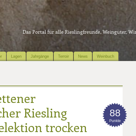
Das Portal für alle Rieslingfreunde, Weingüter, W
r
Lagen
Jahrgänge
Terroir
News
Weinbuch
ettener
her Riesling
88
Punkte
elektion trocken