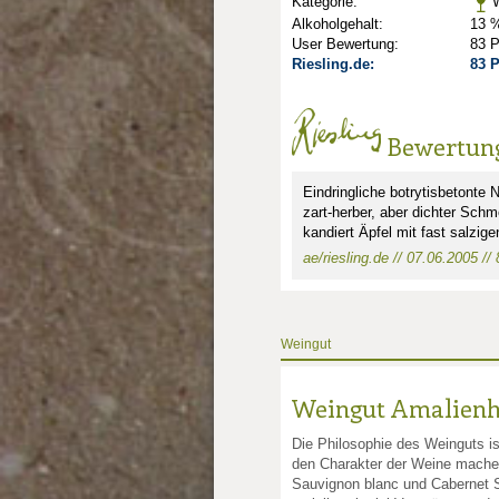
Kategorie:
W
Alkoholgehalt:
13 %
User Bewertung:
83 
Riesling.de:
83 
Bewertun
nkte: 1
Eindringliche botrytisbetonte
zart-herber, aber dichter Schm
kandiert Äpfel mit fast salzig
ae/riesling.de // 07.06.2005 //
Weingut
Weingut Amalienh
Die Philosophie des Weinguts i
den Charakter der Weine machen
Sauvignon blanc und Cabernet S