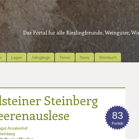
Das Portal für alle Rieslingfreunde, Weingüter, W
r
Lagen
Jahrgänge
Terroir
News
Weinbuch
lsteiner Steinberg
Beerenauslese
83
Punkte
gut Amalienhof
ttemberg