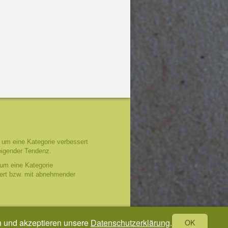
um eine Kategorie verbessert
eigender Tendenz.
um eine Kategorie
tert bzw. mit abnehmender
n und akzeptieren unsere
Datenschutzerklärung
.
OK