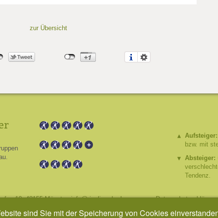
zur Übersicht
er
Aufsteiger:
bzw. mit st
ruppen
au.
Absteiger:
verschlech
Tendenz.
hafen 10, 48155 Münster,
info@riesling.de
,
Impressum
,
Datenschutzerklärung
Website sind Sie mit der Speicherung von Cookies einverstande