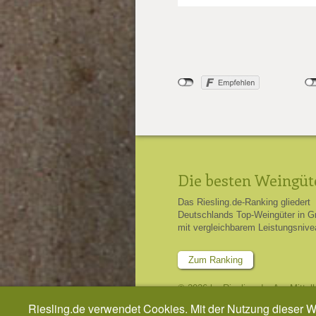
Die besten Weingüt
Das Riesling.de-Ranking gliedert
Deutschlands Top-Weingüter in G
mit vergleichbarem Leistungsnive
Zum Ranking
© 2026 by Riesling.de, Am Mittel
Riesling.de verwendet Cookies. Mit der Nutzung dieser 