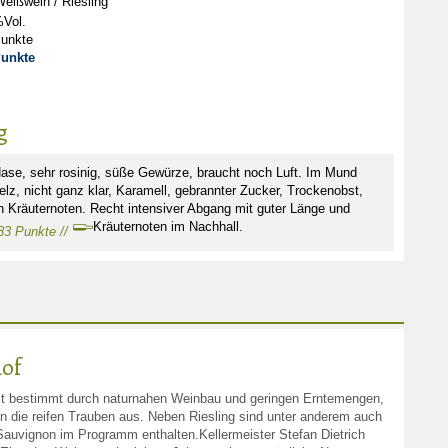
eißwein / Riesling
Vol.
Punkte
Punkte
g
 Nase, sehr rosinig, süße Gewürze, braucht noch Luft. Im Mund
elz, nicht ganz klar, Karamell, gebrannter Zucker, Trockenobst,
en Kräuternoten. Recht intensiver Abgang mit guter Länge und
Kräuternoten im Nachhall.
 83 Punkte //
of
st bestimmt durch naturnahen Weinbau und geringen Erntemengen,
 die reifen Trauben aus. Neben Riesling sind unter anderem auch
auvignon im Programm enthalten.Kellermeister Stefan Dietrich