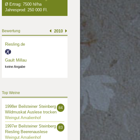
Ø Ertrag: 7500 hl/ha
Jahresprod: 250 000 Fl.
Bewertung
2010
Riesling.de
Gault Millau
keine Angabe
Top Weine
1998er Beilsteiner Steinberg
84
Wildmuskat Auslese trocken
Weingut Amalienhof
1997er Beilsteiner Steinberg
83
Riesling Beerenauslese
Weingut Amalienhof