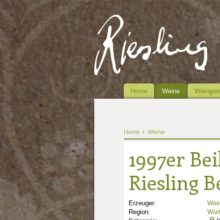
Home
Weine
Weingüte
Home
Weine
1997er Bei
Riesling 
Erzeuger:
Wein
Region:
Wür