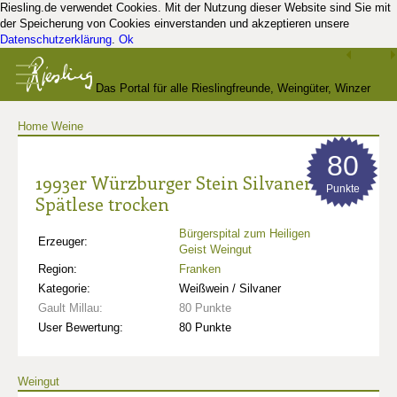
Riesling.de verwendet Cookies. Mit der Nutzung dieser Website sind Sie mit
der Speicherung von Cookies einverstanden und akzeptieren unsere
Datenschutzerklärung
.
Ok
Das Portal für alle Rieslingfreunde, Weingüter, Winzer
Home
Weine
und Kenner
80
1993er Würzburger Stein Silvaner
Punkte
Spätlese trocken
Bürgerspital zum Heiligen
Erzeuger:
Geist Weingut
Region:
Franken
Kategorie:
Weißwein / Silvaner
Gault Millau:
80 Punkte
User Bewertung:
80 Punkte
Weingut