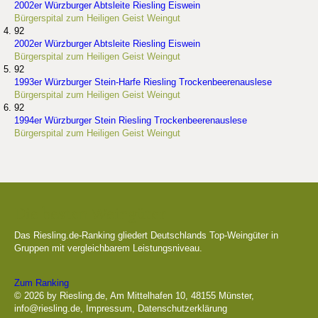
2002er Würzburger Abtsleite Riesling Eiswein
Bürgerspital zum Heiligen Geist Weingut
92
2002er Würzburger Abtsleite Riesling Eiswein
Bürgerspital zum Heiligen Geist Weingut
92
1993er Würzburger Stein-Harfe Riesling Trockenbeerenauslese
Bürgerspital zum Heiligen Geist Weingut
92
1994er Würzburger Stein Riesling Trockenbeerenauslese
Bürgerspital zum Heiligen Geist Weingut
Die besten Weingüter
Das Riesling.de-Ranking gliedert Deutschlands Top-Weingüter in
Gruppen mit vergleichbarem Leistungsniveau.
Zum Ranking
© 2026 by Riesling.de, Am Mittelhafen 10, 48155 Münster,
info@riesling.de
,
Impressum
,
Datenschutzerklärung