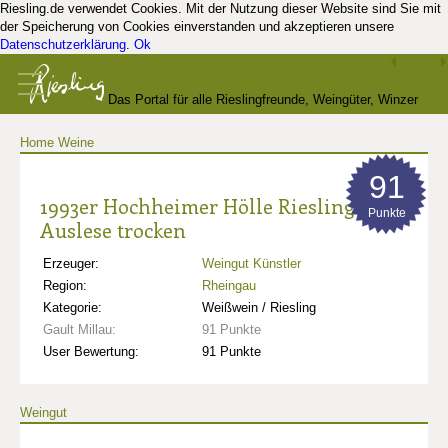
Riesling.de verwendet Cookies. Mit der Nutzung dieser Website sind Sie mit
der Speicherung von Cookies einverstanden und akzeptieren unsere
Datenschutzerklärung
.
Ok
Das Portal für alle Rieslingfreunde, Weingüter, Winzer
Home
Weine
und Kenner
91
1993er Hochheimer Hölle Riesling
Punkte
Auslese trocken
Erzeuger:
Weingut Künstler
Region:
Rheingau
Kategorie:
Weißwein / Riesling
Gault Millau:
91 Punkte
User Bewertung:
91 Punkte
Weingut