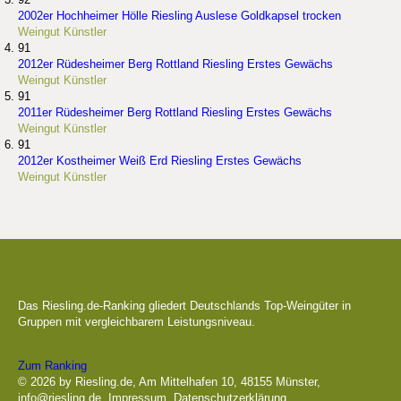
2002er Hochheimer Hölle Riesling Auslese Goldkapsel trocken
Weingut Künstler
91
2012er Rüdesheimer Berg Rottland Riesling Erstes Gewächs
Weingut Künstler
91
2011er Rüdesheimer Berg Rottland Riesling Erstes Gewächs
Weingut Künstler
91
2012er Kostheimer Weiß Erd Riesling Erstes Gewächs
Weingut Künstler
Die besten Weingüter
Das Riesling.de-Ranking gliedert Deutschlands Top-Weingüter in
Gruppen mit vergleichbarem Leistungsniveau.
Zum Ranking
© 2026 by Riesling.de, Am Mittelhafen 10, 48155 Münster,
info@riesling.de
,
Impressum
,
Datenschutzerklärung