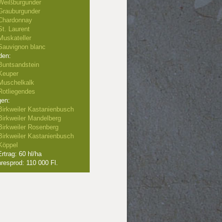
Weißburgunder
Grauburgunder
Chardonnay
St. Laurent
Muskateller
Sauvignon blanc
den:
Buntsandstein
Keuper
Muschelkalk
Rotliegendes
gen:
Birkweiler Kastanienbusch
Birkweiler Mandelberg
Birkweiler Rosenberg
Birkweiler Kastanienbusch
Köppel
rtrag: 60 hl/ha
resprod: 110 000 Fl.