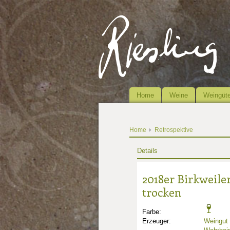
Home
Weine
Weingüte
Home
Retrospektive
Details
2018er Birkweile
trocken
Farbe:
Erzeuger:
Weingut 