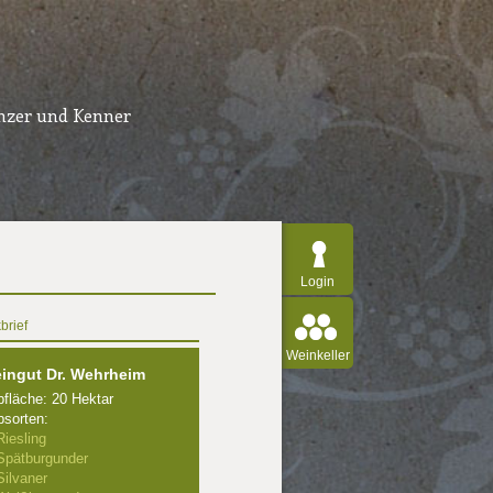
inzer und Kenner
Login
brief
Weinkeller
ingut Dr. Wehrheim
fläche: 20 Hektar
sorten:
Riesling
Spätburgunder
Silvaner