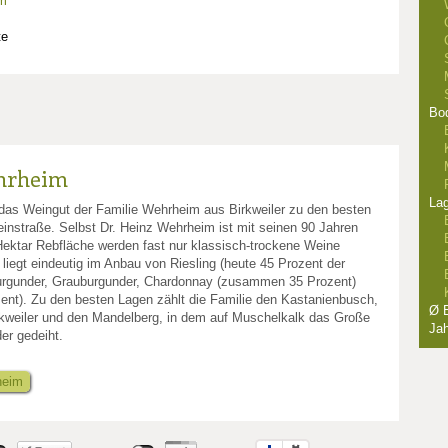
m
te
Bo
hrheim
La
t das Weingut der Familie Wehrheim aus Birkweiler zu den besten
instraße. Selbst Dr. Heinz Wehrheim ist mit seinen 90 Jahren
Hektar Rebfläche werden fast nur klassisch-trockene Weine
iegt eindeutig im Anbau von Riesling (heute 45 Prozent der
burgunder, Grauburgunder, Chardonnay (zusammen 35 Prozent)
ent). Zu den besten Lagen zählt die Familie den Kastanienbusch,
Ø E
Birkweiler und den Mandelberg, in dem auf Muschelkalk das Große
Jah
r gedeiht.
heim