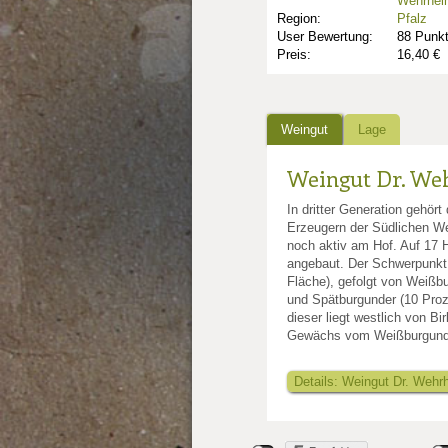
Wehrhei
Region:
Pfalz
User Bewertung:
88 Punk
Preis:
16,40 €
Weingut
Lage
Weingut Dr. We
In dritter Generation gehör
Erzeugern der Südlichen We
noch aktiv am Hof. Auf 17 
angebaut. Der Schwerpunkt l
Fläche), gefolgt von Weiß
und Spätburgunder (10 Proz
dieser liegt westlich von 
Gewächs vom Weißburgunde
Details: Weingut Dr. Wehr