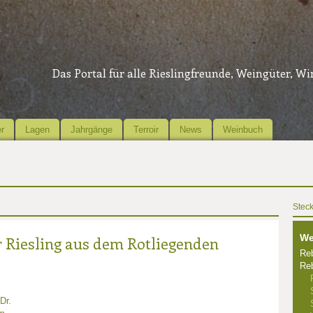
Das Portal für alle Rieslingfreunde, Weingüter, W
r
Lagen
Jahrgänge
Terroir
News
Weinbuch
Steck
We
r Riesling aus dem Rotliegenden
Reb
Reb
Dr.