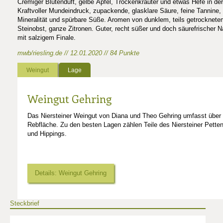
Cremiger Blütenduft, gelbe Äpfel, Trockenkräuter und etwas Hefe in de
Kraftvoller Mundeindruck, zupackende, glasklare Säure, feine Tannine,
Mineralität und spürbare Süße. Aromen von dunklem, teils getrocknete
Steinobst, ganze Zitronen. Guter, recht süßer und doch säurefrischer N
mit salzigem Finale.
mwb/riesling.de // 12.01.2020 // 84 Punkte
Weingut
Lage
Weingut Gehring
Das Niersteiner Weingut von Diana und Theo Gehring umfasst über
Rebfläche. Zu den besten Lagen zählen Teile des Niersteiner Petten
und Hippings.
Details: Weingut Gehring
Steckbrief