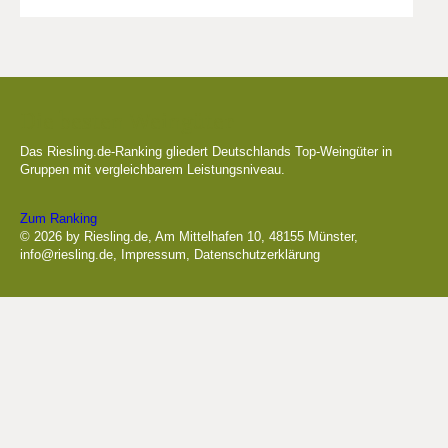
Die besten Weingüter
Das Riesling.de-Ranking gliedert Deutschlands Top-Weingüter in
Gruppen mit vergleichbarem Leistungsniveau.
Zum Ranking
© 2026 by Riesling.de, Am Mittelhafen 10, 48155 Münster,
info@riesling.de
,
Impressum
,
Datenschutzerklärung