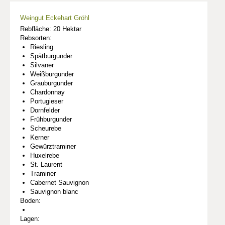
Weingut Eckehart Gröhl
Rebfläche: 20 Hektar
Rebsorten:
Riesling
Spätburgunder
Silvaner
Weißburgunder
Grauburgunder
Chardonnay
Portugieser
Dornfelder
Frühburgunder
Scheurebe
Kerner
Gewürztraminer
Huxelrebe
St. Laurent
Traminer
Cabernet Sauvignon
Sauvignon blanc
Boden:
Lagen: