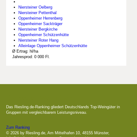
Niersteiner Oelberg
Niersteiner Pettenthal
Oppenheimer Herrenberg
Oppenheimer Sackträger
Niersteiner Bergkirche
Oppenheimer Schützenhütte
Niersteiner Roter Hang
Alleinlage Oppenheimer Schützenhütte
Ø Ertrag: hl/ha
Jahresprod: 0 000 Fl.
Die besten Weingüter
Das Riesling.de-Ranking gliedert Deutschlands Top-Weingüter in
Gruppen mit vergleichbarem Leistungsniveau.
Zum Ranking
© 2026 by Riesling.de, Am Mittelhafen 10, 48155 Münster,