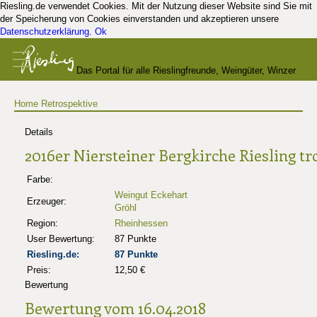
Riesling.de verwendet Cookies. Mit der Nutzung dieser Website sind Sie mit
der Speicherung von Cookies einverstanden und akzeptieren unsere
Datenschutzerklärung
.
Ok
Das Portal für alle Rieslingfreunde, Weingüter, Winzer
Home
Retrospektive
und Kenner
Details
2016er Niersteiner Bergkirche Riesling t
Farbe:
Weingut Eckehart
Erzeuger:
Gröhl
Region:
Rheinhessen
User Bewertung:
87 Punkte
Riesling.de:
87 Punkte
Preis:
12,50 €
Bewertung
Bewertung vom 16.04.2018