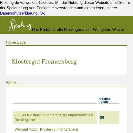
Riesling.de verwendet Cookies. Mit der Nutzung dieser Website sind Sie mit
der Speicherung von Cookies einverstanden und akzeptieren unsere
Datenschutzerklärung
.
Ok
Das Portal für alle Rieslingfreunde, Weingüter, Winzer
Home
Lage
und Kenner
Klostergut Fremersberg
Weine
Riesling
Punkte
2016er Klostergut Fremersberg Feigenwäldchen
86
Riesling trocken
Weingut Kopp
|
Klostergut Fremersberg