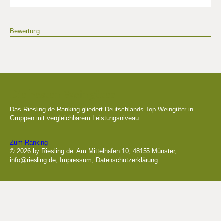
Bewertung
Die besten Weingüter
Das Riesling.de-Ranking gliedert Deutschlands Top-Weingüter in
Gruppen mit vergleichbarem Leistungsniveau.
Zum Ranking
© 2026 by Riesling.de, Am Mittelhafen 10, 48155 Münster,
info@riesling.de
,
Impressum
,
Datenschutzerklärung