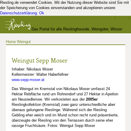
Riesling.de verwendet Cookies. Mit der Nutzung dieser Website sind Sie mit
der Speicherung von Cookies einverstanden und akzeptieren unsere
Datenschutzerklärung
.
Ok
Das Portal für alle Rieslingfreunde, Weingüter, Winzer
Home
Weingut
und Kenner
Weingut Sepp Moser
Inhaber: Nikolaus Moser
Kellermeister: Walter Haberfellner
www.sepp-moser.at
Das Weingut im Kremstal von Nikolaus Moser umfasst 24
Hektar Rebfläche rund um Rohrendorf und 27 Hektar in Apetlon
am Neusiedlersee. Wir verkosteten aus der
2005er
Rieslingkollektion (Kremstal) zwei ganz unterschiedliche aber
überaus gelungene Rieslinge. Während sich der Riesling
Gebling eher weich und im Mund schon recht rund präsentierte,
überzeugte der Riesling von den Terrassen durch seine eher
rassige Fruchtsäure. Fotos: Weingut Sepp Moser