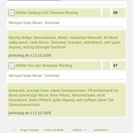
-
2008er Gebling DAC Reserve Riesling
89
Weingut Sepp Moser
|
Kremstal
Würzig-duftige Steinobstnase, Blüten, kräuterige Mineralik. Im Mund
saftig-weich, zarte Würze, Steinobst, Orangen, extraktreich, sehr guter
Abgang, würzig-zitroniger Nachhall.
jk/riesling.de // 13.10.2009
-
2008er Von den Terrassen Riesling
87
Weingut Sepp Moser
|
Kremstal
Kompakte, würzige Nase, etwas Orangenzesten, Pfirsichkompott. Im
Mund schmelzige Würze, feine Pikanz, Wiesenkräuter, recht
mineralisch, heller Pfirsich, guter Abgang, sehr griffiger, klarer Typ.
Schraubverschluss.
jk/riesling.de // 13.10.2009
liegen lassen
schon trinkbar
trinken
austrinken