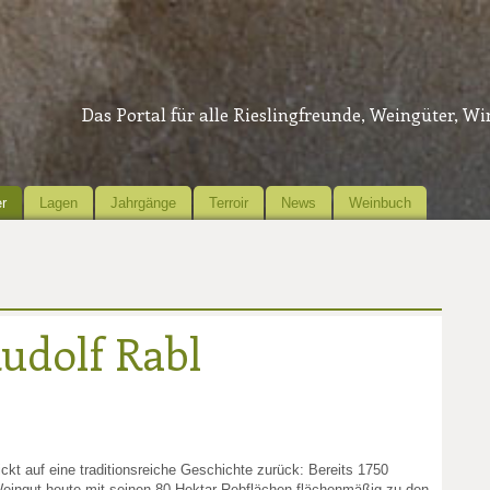
Das Portal für alle Rieslingfreunde, Weingüter, W
r
Lagen
Jahrgänge
Terroir
News
Weinbuch
udolf Rabl
ckt auf eine traditionsreiche Geschichte zurück: Bereits 1750
Weingut heute mit seinen 80 Hektar Rebflächen flächenmäßig zu den