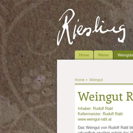
Home
Weine
Weingüte
Home
Weingut
Weingut R
Inhaber: Rudolf Rabl
Kellermeister: Rudolf Rabl
www.weingut-rabl.at
Das Weingut von Rudolf Rabl bli
urkundlich erwähnt gehört das 