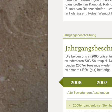
ganz großen im Kamptal. Rabl g
Zusatz von Reinzuchthefen – ver
in Holzfässern. Fotos: Weingut 
Jahrgangsbeschreibung
nkte: 2.5
e Punkte: 2.5
Jahrgangsbesch
Die beiden uns in
2005
präsentie
wunderbaren Süß-Säurespiel. Na
beiden
2007er
Rieslinge wieder 
wie vor mit
RR+
(gut) bestätigt.
2008
2007
Alle Bewertungen Ausblenden
-
2008er Langenloiser Steinh