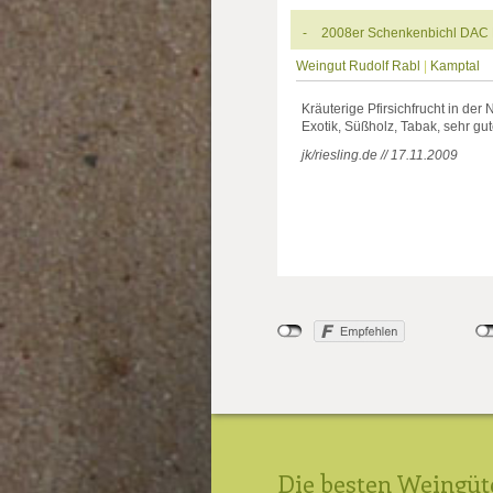
-
2008er Schenkenbichl DAC 
Weingut Rudolf Rabl
|
Kamptal
Kräuterige Pfirsichfrucht in der 
Exotik, Süßholz, Tabak, sehr gu
jk/riesling.de // 17.11.2009
Die besten Weingüt