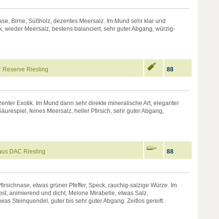
Nase, Birne, Süßholz, dezentes Meersalz. Im Mund sehr klar und
k, wieder Meersalz, bestens balanciert, sehr guter Abgang, würzig-
Reserve Riesling
88
zenter Exotik. Im Mund dann sehr direkte mineralische Art, eleganter
urespiel, feines Meersalz, heller Pfirsich, sehr guter Abgang,
aus DAC Riesling
88
irsichnase, etwas grüner Pfeffer, Speck, rauchig-salzige Würze. Im
t, animierend und dicht, Melone Mirabelle, etwas Salz,
twas Steinquendel, guter bis sehr guter Abgang. Zeitlos gereift.