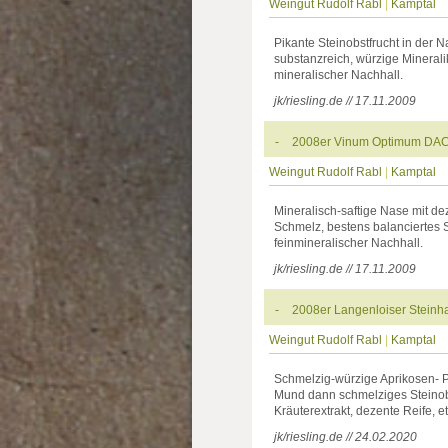
Weingut Rudolf Rabl
|
Kamptal
Pikante Steinobstfrucht in der 
substanzreich, würzige Minerali
mineralischer Nachhall.
jk/riesling.de // 17.11.2009
-
2008er Vinum Optimum DAC 
Weingut Rudolf Rabl
|
Kamptal
Mineralisch-saftige Nase mit de
Schmelz, bestens balanciertes Sä
feinmineralischer Nachhall.
jk/riesling.de // 17.11.2009
-
2008er Langenloiser Steinh
Weingut Rudolf Rabl
|
Kamptal
Schmelzig-würzige Aprikosen- Pf
Mund dann schmelziges Steinobs
Kräuterextrakt, dezente Reife, e
jk/riesling.de // 24.02.2020