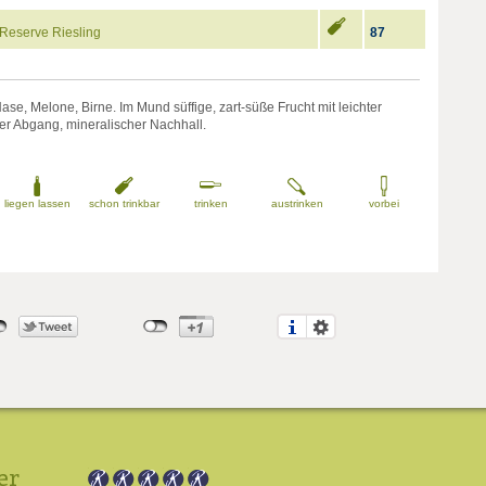
Reserve Riesling
87
Nase, Melone, Birne. Im Mund süffige, zart-süße Frucht mit leichter
ter Abgang, mineralischer Nachhall.
liegen lassen
schon trinkbar
trinken
austrinken
vorbei
er