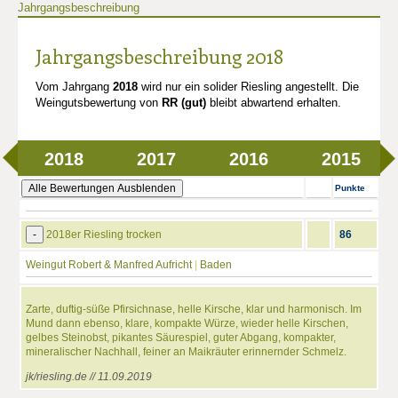
Jahrgangsbeschreibung
Jahrgangsbeschreibung 2018
Vom Jahrgang
2018
wird nur ein solider Riesling angestellt. Die
Weingutsbewertung von
RR (gut)
bleibt abwartend erhalten.
2018
2017
2016
2015
Alle Bewertungen Ausblenden
Punkte
-
2018er Riesling trocken
86
Weingut Robert & Manfred Aufricht
|
Baden
Zarte, duftig-süße Pfirsichnase, helle Kirsche, klar und harmonisch. Im
Mund dann ebenso, klare, kompakte Würze, wieder helle Kirschen,
gelbes Steinobst, pikantes Säurespiel, guter Abgang, kompakter,
mineralischer Nachhall, feiner an Maikräuter erinnernder Schmelz.
jk/riesling.de // 11.09.2019