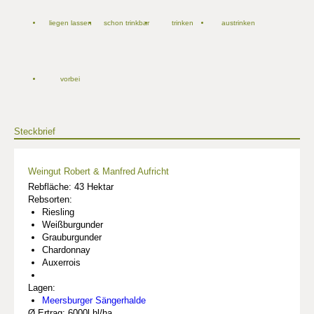
liegen lassen
schon trinkbar
trinken
austrinken
vorbei
Steckbrief
Weingut Robert & Manfred Aufricht
Rebfläche: 43 Hektar
Rebsorten:
Riesling
Weißburgunder
Grauburgunder
Chardonnay
Auxerrois
Lagen:
Meersburger Sängerhalde
Ø Ertrag: 6000l hl/ha