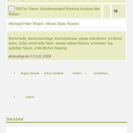
-
2007er Trierer Jesuitenwingert Riesling Auslese Alte
78
Reben
Weingut Peter Terges
|
Mosel (Saar, Ruwer)
Recht reife, leicht wachsige, Kernobstnase, etwas rote Beere. Im Mund
dann, süße, recht reife Äpfel, wieder etwas Wachs, schlanker Typ,
apfelige Säure, ordentlicher Abgang.
jk/riesling.de // 13.01.2009
liegen lassen
schon trinkbar
trinken
austrinken
vorbei
Steckbrief