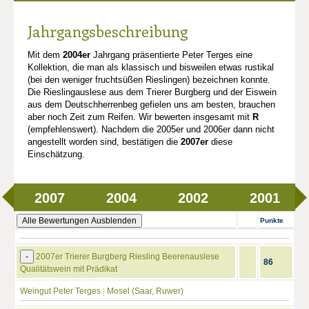
Jahrgangsbeschreibung
Mit dem
2004er
Jahrgang präsentierte Peter Terges eine
Kollektion, die man als klassisch und bisweilen etwas rustikal
(bei den weniger fruchtsüßen Rieslingen) bezeichnen konnte.
Die Rieslingauslese aus dem Trierer Burgberg und der Eiswein
aus dem Deutschherrenbeg gefielen uns am besten, brauchen
aber noch Zeit zum Reifen. Wir bewerten insgesamt mit
R
(empfehlenswert). Nachdem die 2005er und 2006er dann nicht
angestellt worden sind, bestätigen die
2007er
diese
Einschätzung.
2007
2004
2002
2001
Alle Bewertungen Ausblenden
Punkte
-
2007er Trierer Burgberg Riesling Beerenauslese
86
Qualitätswein mit Prädikat
Weingut Peter Terges
|
Mosel (Saar, Ruwer)