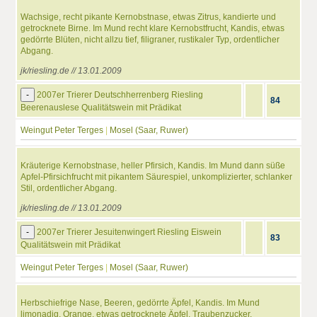
Wachsige, recht pikante Kernobstnase, etwas Zitrus, kandierte und
getrocknete Birne. Im Mund recht klare Kernobstfrucht, Kandis, etwas
gedörrte Blüten, nicht allzu tief, filigraner, rustikaler Typ, ordentlicher
Abgang.
jk/riesling.de // 13.01.2009
-
2007er Trierer Deutschherrenberg Riesling
84
Beerenauslese Qualitätswein mit Prädikat
Weingut Peter Terges
|
Mosel (Saar, Ruwer)
Kräuterige Kernobstnase, heller Pfirsich, Kandis. Im Mund dann süße
Apfel-Pfirsichfrucht mit pikantem Säurespiel, unkomplizierter, schlanker
Stil, ordentlicher Abgang.
jk/riesling.de // 13.01.2009
-
2007er Trierer Jesuitenwingert Riesling Eiswein
83
Qualitätswein mit Prädikat
Weingut Peter Terges
|
Mosel (Saar, Ruwer)
Herbschiefrige Nase, Beeren, gedörrte Äpfel, Kandis. Im Mund
limonadig, Orange, etwas getrocknete Äpfel, Traubenzucker,