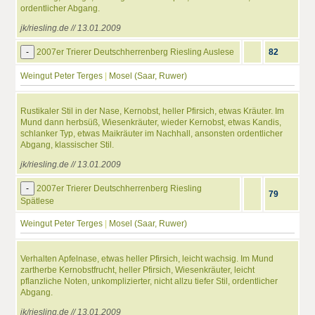
ordentlicher Abgang.
jk/riesling.de // 13.01.2009
-
2007er Trierer Deutschherrenberg Riesling Auslese
82
Weingut Peter Terges
|
Mosel (Saar, Ruwer)
Rustikaler Stil in der Nase, Kernobst, heller Pfirsich, etwas Kräuter. Im
Mund dann herbsüß, Wiesenkräuter, wieder Kernobst, etwas Kandis,
schlanker Typ, etwas Maikräuter im Nachhall, ansonsten ordentlicher
Abgang, klassischer Stil.
jk/riesling.de // 13.01.2009
-
2007er Trierer Deutschherrenberg Riesling
79
Spätlese
Weingut Peter Terges
|
Mosel (Saar, Ruwer)
Verhalten Apfelnase, etwas heller Pfirsich, leicht wachsig. Im Mund
zartherbe Kernobstfrucht, heller Pfirsich, Wiesenkräuter, leicht
pflanzliche Noten, unkomplizierter, nicht allzu tiefer Stil, ordentlicher
Abgang.
jk/riesling.de // 13.01.2009