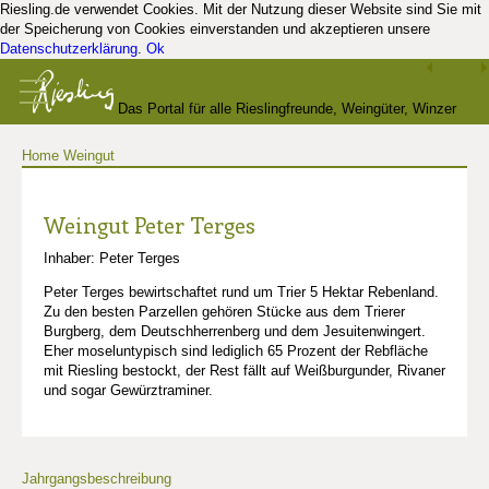
Riesling.de verwendet Cookies. Mit der Nutzung dieser Website sind Sie mit
der Speicherung von Cookies einverstanden und akzeptieren unsere
Datenschutzerklärung
.
Ok
Das Portal für alle Rieslingfreunde, Weingüter, Winzer
Home
Weingut
und Kenner
Weingut Peter Terges
Inhaber: Peter Terges
Peter Terges bewirtschaftet rund um Trier 5 Hektar Rebenland.
Zu den besten Parzellen gehören Stücke aus dem Trierer
Burgberg, dem Deutschherrenberg und dem Jesuitenwingert.
Eher moseluntypisch sind lediglich 65 Prozent der Rebfläche
mit Riesling bestockt, der Rest fällt auf Weißburgunder, Rivaner
und sogar Gewürztraminer.
Jahrgangsbeschreibung