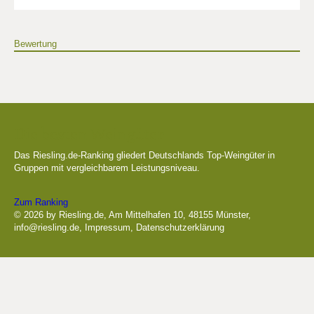
Bewertung
Die besten Weingüter
Das Riesling.de-Ranking gliedert Deutschlands Top-Weingüter in
Gruppen mit vergleichbarem Leistungsniveau.
Zum Ranking
© 2026 by Riesling.de, Am Mittelhafen 10, 48155 Münster,
info@riesling.de
,
Impressum
,
Datenschutzerklärung