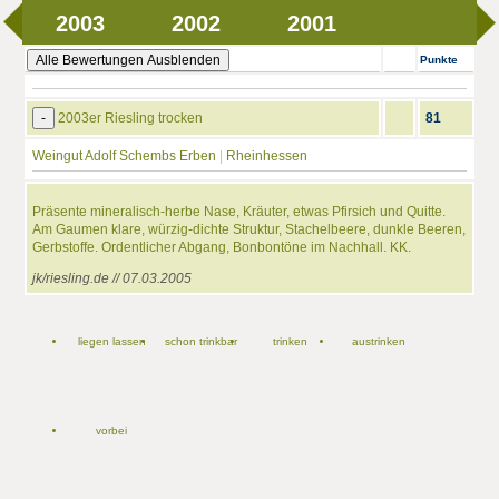
2003
2002
2001
Alle Bewertungen Ausblenden
Punkte
-
2003er Riesling trocken
81
Weingut Adolf Schembs Erben
|
Rheinhessen
Präsente mineralisch-herbe Nase, Kräuter, etwas Pfirsich und Quitte.
Am Gaumen klare, würzig-dichte Struktur, Stachelbeere, dunkle Beeren,
Gerbstoffe. Ordentlicher Abgang, Bonbontöne im Nachhall. KK.
jk/riesling.de // 07.03.2005
liegen lassen
schon trinkbar
trinken
austrinken
vorbei