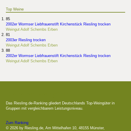
Top Weine
85
2002er Wormser Liebfrauenstift Kirchenstück Riesling trocken
Weingut Adolf Schembs Erben
81
2003er Riesling trocken
Weingut Adolf Schembs Erben
88
2002er Wormser Liebfrauenstift Kirchenstück Riesling trocken
Weingut Adolf Schembs Erben
Die besten Weingüter
Das Riesling.de-Ranking gliedert Deutschlands Top-Weingüter in
Gruppen mit vergleichbarem Leistungsniveau.
Zum Ranking
© 2026 by Riesling.de, Am Mittelhafen 10, 48155 Münster,