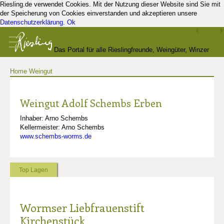
Riesling.de verwendet Cookies. Mit der Nutzung dieser Website sind Sie mit
der Speicherung von Cookies einverstanden und akzeptieren unsere
Datenschutzerklärung
.
Ok
Das Portal für alle Rieslingfreunde, Weingüter, Winzer
Home
Weingut
und Kenner
Weingut Adolf Schembs Erben
Inhaber: Arno Schembs
Kellermeister: Arno Schembs
www.schembs-worms.de
Top Lagen
Wormser Liebfrauenstift
Kirchenstück