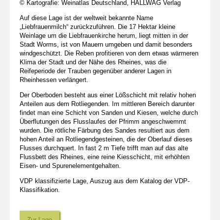
© Kartografie: Weinatlas Deutschland, HALLWAG Verlag
Auf diese Lage ist der weltweit bekannte Name
„Liebfrauenmilch“ zurückzuführen. Die 17 Hektar kleine
Weinlage um die Liebfrauenkirche herum, liegt mitten in der
Stadt Worms, ist von Mauern umgeben und damit besonders
windgeschützt. Die Reben profitieren von dem etwas wärmeren
Klima der Stadt und der Nähe des Rheines, was die
Reifeperiode der Trauben gegenüber anderer Lagen in
Rheinhessen verlängert.
Der Oberboden besteht aus einer Lößschicht mit relativ hohen
Anteilen aus dem Rotliegenden. Im mittleren Bereich darunter
findet man eine Schicht von Sanden und Kiesen, welche durch
Überflutungen des Flusslaufes der Pfrimm angeschwemmt
wurden. Die rötliche Färbung des Sandes resultiert aus dem
hohen Anteil an Rotliegendgesteinen, die der Oberlauf dieses
Flusses durchquert. In fast 2 m Tiefe trifft man auf das alte
Flussbett des Rheines, eine reine Kiesschicht, mit erhöhten
Eisen- und Spurenelementgehalten.
VDP klassifizierte Lage, Auszug aus dem Katalog der VDP-
Klassifikation.
Zur Lage