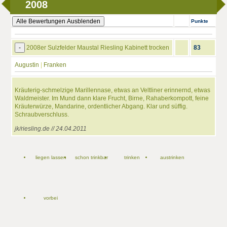
2008
Alle Bewertungen Ausblenden
Punkte
-
2008er Sulzfelder Maustal Riesling Kabinett trocken
83
Augustin
|
Franken
Kräuterig-schmelzige Marillennase, etwas an Veltliner erinnernd, etwas
Waldmeister. Im Mund dann klare Frucht, Birne, Rahaberkompott, feine
Kräuterwürze, Mandarine, ordentlicher Abgang. Klar und süffig.
Schraubverschluss.
jk/riesling.de // 24.04.2011
liegen lassen
schon trinkbar
trinken
austrinken
vorbei