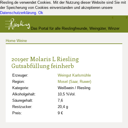
Riesling.de verwendet Cookies. Mit der Nutzung dieser Website sind Sie mit
der Speicherung von Cookies einverstanden und akzeptieren unsere
Datenschutzerklärung
.
Ok
Das Portal für alle Rieslingfreunde, Weingüter, Winzer
Home
Weine
und Kenner
2019er Molaris L Riesling
Gutsabfüllung feinherb
Erzeuger:
Weingut Karlsmühle
Region:
Mosel (Saar, Ruwer)
Kategorie:
Weißwein / Riesling
Alkoholgehalt:
10,5 %Vol.
Säuregehalt:
7,6
Restzucker:
20,4 g
Preis:
9 €