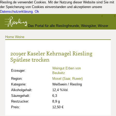
Riesling.de verwendet Cookies. Mit der Nutzung dieser Website sind Sie mit
der Speicherung von Cookies einverstanden und akzeptieren unsere
Datenschutzerklärung
.
Ok
Das Portal für alle Rieslingfreunde, Weingüter, Winzer
Home
Weine
und Kenner
2019er Kaseler Kehrnagel Riesling
Spätlese trocken
Weingut Erben von
Erzeuger:
Beulwitz
Region:
Mosel (Saar, Ruwer)
Kategorie:
Weißwein / Riesling
Alkoholgehalt:
12,4 %Vol.
Säuregehalt:
6,3
Restzucker:
8,9 g
Preis:
12,50 €