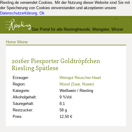
Riesling.de verwendet Cookies. Mit der Nutzung dieser Website sind Sie mit
der Speicherung von Cookies einverstanden und akzeptieren unsere
Datenschutzerklärung
.
Ok
Das Portal für alle Rieslingfreunde, Weingüter, Winzer
Home
Weine
und Kenner
2016er Piesporter Goldtröpfchen
Riesling Spätlese
Erzeuger:
Weingut Reuscher-Haart
Region:
Mosel (Saar, Ruwer)
Kategorie:
Weißwein / Riesling
Alkoholgehalt:
9 %Vol.
Säuregehalt:
8,1
Restzucker:
58 g
Preis:
12,50 €