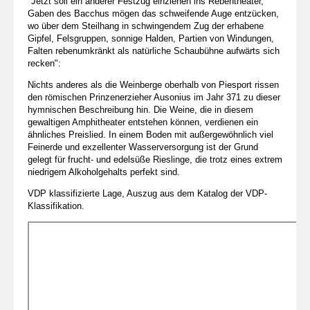
"Jetzt soll ein anderer Festzug einziehen ins Rebentheater,
Gaben des Bacchus mögen das schweifende Auge entzücken,
wo über dem Steilhang in schwingendem Zug der erhabene
Gipfel, Felsgruppen, sonnige Halden, Partien von Windungen,
Falten rebenumkränkt als natürliche Schaubühne aufwärts sich
recken":
Nichts anderes als die Weinberge oberhalb von Piesport rissen
den römischen Prinzenerzieher Ausonius im Jahr 371 zu dieser
hymnischen Beschreibung hin. Die Weine, die in diesem
gewaltigen Amphitheater entstehen können, verdienen ein
ähnliches Preislied. In einem Boden mit außergewöhnlich viel
Feinerde und exzellenter Wasserversorgung ist der Grund
gelegt für frucht- und edelsüße Rieslinge, die trotz eines extrem
niedrigem Alkoholgehalts perfekt sind.
VDP klassifizierte Lage, Auszug aus dem Katalog der VDP-
Klassifikation.