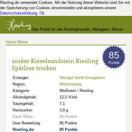
Riesling.de verwendet Cookies. Mit der Nutzung dieser Website sind Sie mit
der Speicherung von Cookies einverstanden und akzeptieren unsere
Datenschutzerklärung
.
Ok
Das Portal für alle Rieslingfreunde, Weingüter, Winzer
Home
Weine
und Kenner
85
2016er Kieselsandstein Riesling
Punkte
Spätlese trocken
Erzeuger:
Weingut Sankt Annagarten
Region:
Württemberg
Kategorie:
Weißwein / Riesling
Alkoholgehalt:
12,5 %Vol.
Säuregehalt:
7,1
Restzucker:
3,8 g
Gault Millau:
84 Punkte
User Bewertung:
85 Punkte
Riesling.de:
85 Punkte