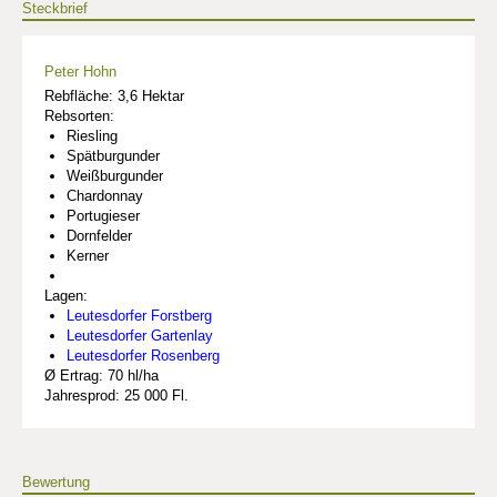
Steckbrief
Peter Hohn
Rebfläche: 3,6 Hektar
Rebsorten:
Riesling
Spätburgunder
Weißburgunder
Chardonnay
Portugieser
Dornfelder
Kerner
Lagen:
Leutesdorfer Forstberg
Leutesdorfer Gartenlay
Leutesdorfer Rosenberg
Ø Ertrag: 70 hl/ha
Jahresprod: 25 000 Fl.
Bewertung