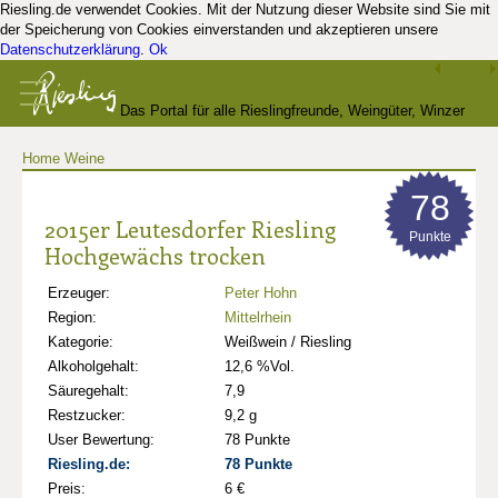
Riesling.de verwendet Cookies. Mit der Nutzung dieser Website sind Sie mit
der Speicherung von Cookies einverstanden und akzeptieren unsere
Datenschutzerklärung
.
Ok
Das Portal für alle Rieslingfreunde, Weingüter, Winzer
Home
Weine
und Kenner
78
2015er Leutesdorfer Riesling
Punkte
Hochgewächs trocken
Erzeuger:
Peter Hohn
Region:
Mittelrhein
Kategorie:
Weißwein / Riesling
Alkoholgehalt:
12,6 %Vol.
Säuregehalt:
7,9
Restzucker:
9,2 g
User Bewertung:
78 Punkte
Riesling.de:
78 Punkte
Preis:
6 €