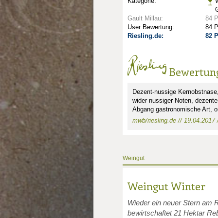
Kategorie:
Gault Millau:
84 
User Bewertung:
84 
Riesling.de:
82 
Bewertun
Dezent-nussige Kernobstnase,
wider nussiger Noten, dezente
Abgang gastronomische Art, or
mwb/riesling.de // 19.04.2017 
nkte: 2.5
e Punkte: 2.5
unkte: 3
au Punkte: 3
Millau Punkte: 3
Weingut
Weingut Winter
Wieder ein neuer Stern am 
bewirtschaftet 21 Hektar Re