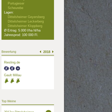
Portugieser
Scheurebe
Lagen:
Dittelsheimer Geyersberg
Dittelsheimer Leckerberg
Dittelsheimer Kloppberg
Ø Ertrag: 5.000 l/ha hl/ha
Jahresprod: 100 000 Fl.
Bewertung
2018
Riesling.de
Gault Millau
Top Weine