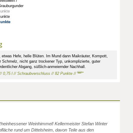
Weißwein /
Grauburgunder
Punkte
Punkte
Punkte
g
 etwas Hefe, helle Blüten. Im Mund dann Maikräuter, Kompott,
r Schmelz, nicht ganz trockener Typ, unkomplizierte, guter
dentlicher Abgang, süßlich-anmeiernder Nachhall.
// 0,75 l // Schraubverschluss // 82 Punkte //
Rheinhessener Weinhimmel! Kellermeister Stefan Winter
bfläche rund um Dittelsheim, davon Teile aus den