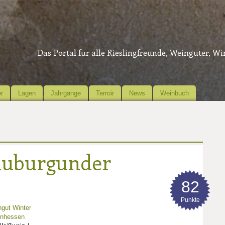
Das Portal für alle Rieslingfreunde, Weingüter, W
r
Lagen
Jahrgänge
Terroir
News
Weinbuch
auburgunder
82
Punkte
gut Winter
inhessen