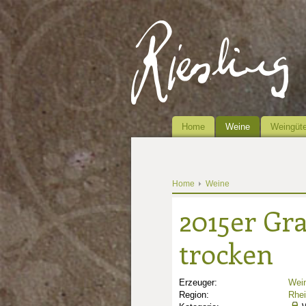
Home
Weine
Weingüte
Home
Weine
2015er Gr
trocken
Erzeuger:
Wein
Region:
Rhe