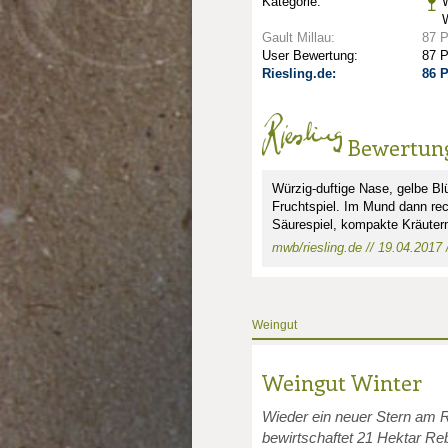
Kategorie:
Gault Millau:
87 
User Bewertung:
87 
Riesling.de:
86 
Bewertun
Würzig-duftige Nase, gelbe Blü
Fruchtspiel. Im Mund dann rech
Säurespiel, kompakte Kräuterm
mwb/riesling.de // 19.04.2017 /
nkte: 2.5
e Punkte: 2.5
unkte: 3
au Punkte: 3
Millau Punkte: 3
Weingut
Weingut Winter
Wieder ein neuer Stern am 
bewirtschaftet 21 Hektar Re