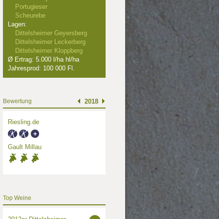
Portugieser
Scheurebe
Lagen:
Dittelsheimer Geyersberg
Dittelsheimer Leckerberg
Dittelsheimer Kloppberg
Ø Ertrag: 5.000 l/ha hl/ha
Jahresprod: 100 000 Fl.
Bewertung
2018
Riesling.de
Gault Millau
Top Weine