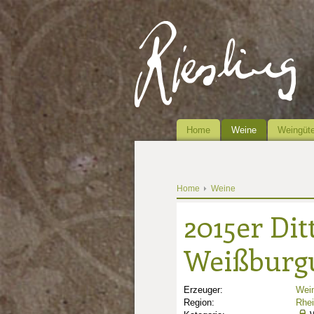
Home
Weine
Weingüte
Home
Weine
2015er Dit
Weißburg
Erzeuger:
Wein
Region:
Rhe