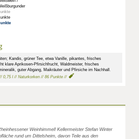
Weißwein /
Weißburgunder
Punkte
Punkte
Punkte
g
ten; Kandis, grüner Tee, etwa Vanille, pikantes, frisches
t klare Aprikosen-Pfirsichfrucht, Waldmeister, frisches
ineralik, guter Abgang, Maikräuter und Pfirsiche im Nachhall.
/ 0,75 l // Naturkorken // 86 Punkte //
Rheinhessener Weinhimmel! Kellermeister Stefan Winter
bfläche rund um Dittelsheim, davon Teile aus den