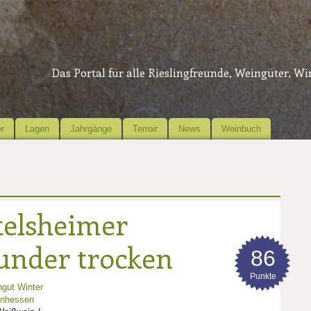
Das Portal für alle Rieslingfreunde, Weingüter, W
r
Lagen
Jahrgänge
Terroir
News
Weinbuch
telsheimer
under trocken
86
Punkte
gut Winter
inhessen