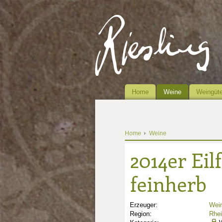
Home
Weine
Weingüte
Home
Weine
2014er Eil
feinherb
Erzeuger:
Wei
Region:
Rhe