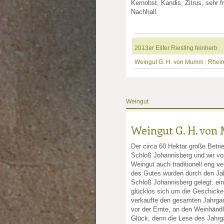
Kernobst, Kandis, Zitrus, sehr f
Nachhall.
2013er Eilfer Riesling feinherb
Weingut G. H. von Mumm
|
Rhei
Weingut
Weingut G. H. vo
Der circa 60 Hektar große Betri
Schloß Johannisberg und wir von
Weingut auch traditionell eng v
des Gutes wurden durch den Jah
Schloß Johannisberg gelegt: ein
glücklos sich um die Geschicke
verkaufte den gesamten Jahrgan
vor der Ernte, an den Weinhänd
Glück, denn die Lese des Jahrga