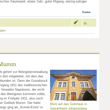
risches Säurespiel, etwas Salz, guter Abgang, würzig-salziger
Punkte
86
ngau
n Mumm
eb gehört zur Weingüterverwaltung
 dort mitgeleitet, mit dem das
erbunden ist. Denn der Grundstock
rgang 1811 des traditionsreichen
 Verwalter Napoleons, der recht
 des Weingutes kümmern sollte,
g im Frühjahr 1811, also noch
ler Gottlieb Mumm. Der hatte
Blick auf das Gutshaus in
ngs ging als „Kornet-Ernte“ in
Geisenheim-Johannisberg.