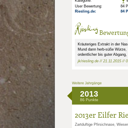
Kategorie:
W
User Bewertung:
84 
Riesling.de:
84 
Bewertun
Kräuteriges Extrakt in der Nas
Mund dann herb-süße Würze, He
ordentlicher bis guter Abgang,
jk/riesling.de // 21.11.2015 //
Weitere Jahrgänge
2013
nkte: 1.75
86 Punkte
2013er Eilfer Ri
unkte: 1
Zartduftige Pfirsichnase, Wiese