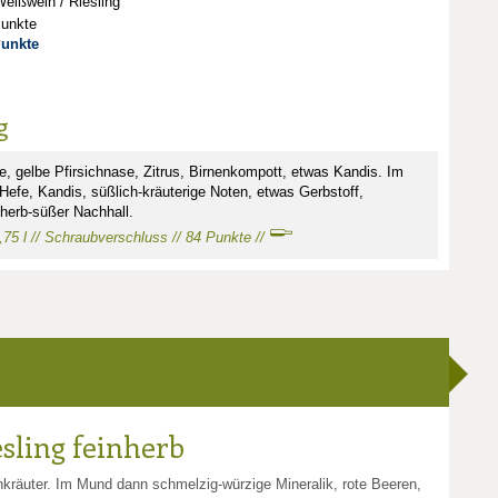
eißwein / Riesling
Punkte
Punkte
g
e, gelbe Pfirsichnase, Zitrus, Birnenkompott, etwas Kandis. Im
fe, Kandis, süßlich-kräuterige Noten, etwas Gerbstoff,
 herb-süßer Nachhall.
 0,75 l // Schraubverschluss // 84 Punkte //
esling feinherb
nkräuter. Im Mund dann schmelzig-würzige Mineralik, rote Beeren,