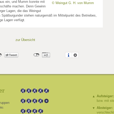
aus ein, und Mumm konnte mit
© Weingut G. H. von Mumm
Geschäfte machen. Denn Gewinn
rger Lagen, die das Weingut
s Spätburgunder stehen naturgemäß im Mittelpunkt des Betriebes,
ige Lagen verfügt.
zur Übersicht
er
Aufsteiger:
bzw. mit st
ruppen
au.
Absteiger:
verschlech