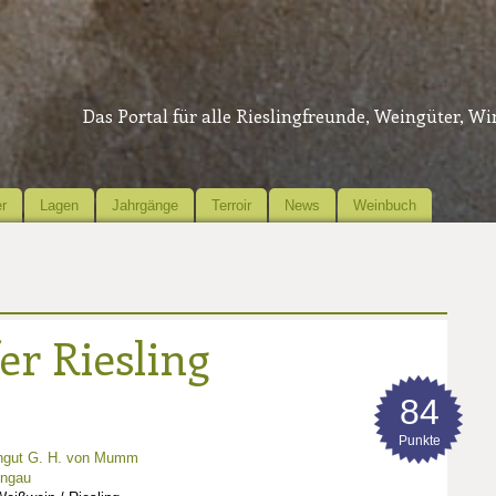
Das Portal für alle Rieslingfreunde, Weingüter, W
r
Lagen
Jahrgänge
Terroir
News
Weinbuch
fer Riesling
84
Punkte
ngut G. H. von Mumm
ingau