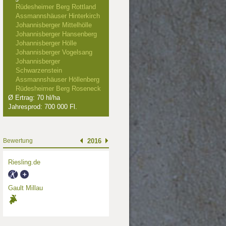
Rüdesheimer Berg Rottland
Assmannshäuser Hinterkirch
Johannisberger Mittelhölle
Johannisberger Hansenberg
Johannisberger Hölle
Johannisberger Vogelsang
Johannisberger
Schwarzenstein
Assmannshäuser Höllenberg
Rüdesheimer Berg Roseneck
Ø Ertrag: 70 hl/ha
Jahresprod: 700 000 Fl.
Bewertung
2016
Riesling.de
Gault Millau