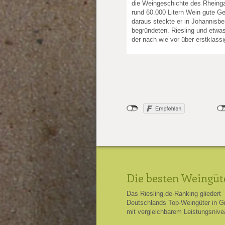
die Weingeschichte des Rheing
rund 60.000 Litern Wein gute 
daraus steckte er in Johannisbe
begründeten. Riesling und etwa
der nach wie vor über erstklass
Die besten Weingüt
Das Riesling.de-Ranking gliedert
Deutschlands Top-Weingüter in G
mit vergleichbarem Leistungsnive