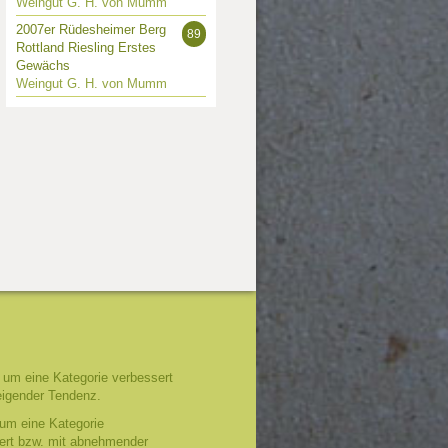
Weingut G. H. von Mumm
2007er Rüdesheimer Berg
89
Rottland Riesling Erstes
Gewächs
Weingut G. H. von Mumm
um eine Kategorie verbessert
eigender Tendenz.
um eine Kategorie
tert bzw. mit abnehmender