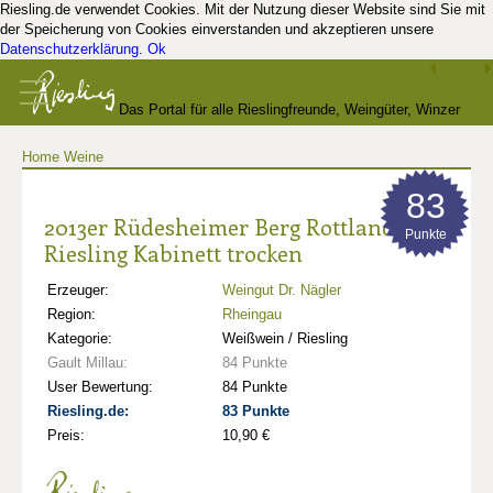
Riesling.de verwendet Cookies. Mit der Nutzung dieser Website sind Sie mit
der Speicherung von Cookies einverstanden und akzeptieren unsere
Datenschutzerklärung
.
Ok
Das Portal für alle Rieslingfreunde, Weingüter, Winzer
Home
Weine
und Kenner
83
2013er Rüdesheimer Berg Rottland
Punkte
Riesling Kabinett trocken
Erzeuger:
Weingut Dr. Nägler
Region:
Rheingau
Kategorie:
Weißwein / Riesling
Gault Millau:
84 Punkte
User Bewertung:
84 Punkte
Riesling.de:
83 Punkte
Preis:
10,90 €