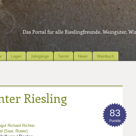
Das Portal für alle Rieslingfreunde, Weingüter, W
r
Lagen
Jahrgänge
Terroir
News
Weinbuch
hter Riesling
83
Punkte
gut Richard Richter
l (Saar, Ruwer)