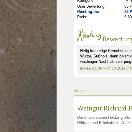
Kategorie:
W
User Bewertung:
83 
Riesling.de:
83 
Preis:
5,80
Bewertun
Hefig-kräuterige Kernobstnase
Würze, Süßholz, dann pikant-he
wachsiger Nachhall, sehr jung
jk/riesling.de // 04.10.2014 //
nkte: 2.5
e Punkte: 2.5
unkte: 2
au Punkte: 2
Weingut
Weingut Richard R
Der knapp sieben Hektar große 
Röttgen und Brückstück. Zu 90 