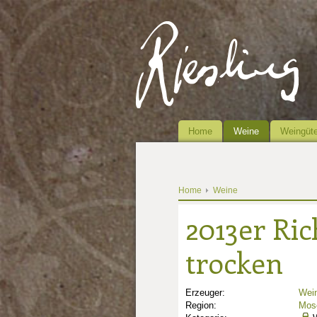
Home
Weine
Weingüte
Home
Weine
2013er Ric
trocken
Erzeuger:
Wein
Region:
Mose