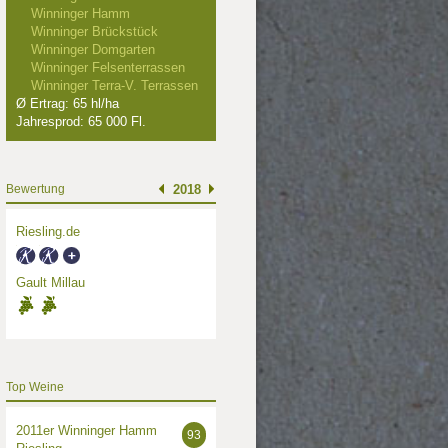
Winninger Hamm
Winninger Brückstück
Winninger Domgarten
Winninger Felsenterrassen
Winninger Terra-V. Terrassen
Ø Ertrag: 65 hl/ha
Jahresprod: 65 000 Fl.
Bewertung
2018
Riesling.de
Gault Millau
Top Weine
2011er Winninger Hamm
93