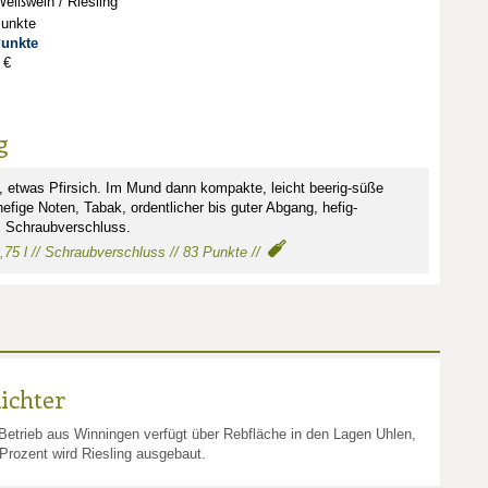
eißwein / Riesling
Punkte
Punkte
 €
g
, etwas Pfirsich. Im Mund dann kompakte, leicht beerig-süße
fige Noten, Tabak, ordentlicher bis guter Abgang, hefig-
. Schraubverschluss.
 0,75 l // Schraubverschluss // 83 Punkte //
ichter
Betrieb aus Winningen verfügt über Rebfläche in den Lagen Uhlen,
Prozent wird Riesling ausgebaut.