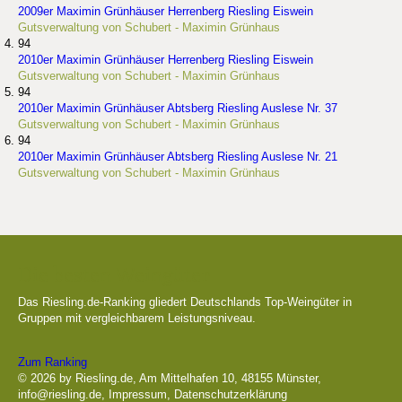
2009er Maximin Grünhäuser Herrenberg Riesling Eiswein
Gutsverwaltung von Schubert - Maximin Grünhaus
94
2010er Maximin Grünhäuser Herrenberg Riesling Eiswein
Gutsverwaltung von Schubert - Maximin Grünhaus
94
2010er Maximin Grünhäuser Abtsberg Riesling Auslese Nr. 37
Gutsverwaltung von Schubert - Maximin Grünhaus
94
2010er Maximin Grünhäuser Abtsberg Riesling Auslese Nr. 21
Gutsverwaltung von Schubert - Maximin Grünhaus
Die besten Weingüter
Das Riesling.de-Ranking gliedert Deutschlands Top-Weingüter in
Gruppen mit vergleichbarem Leistungsniveau.
Zum Ranking
© 2026 by Riesling.de, Am Mittelhafen 10, 48155 Münster,
info@riesling.de
,
Impressum
,
Datenschutzerklärung