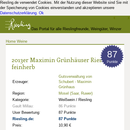
Riesling.de verwendet Cookies. Mit der Nutzung dieser Website sind Sie mit
der Speicherung von Cookies einverstanden und akzeptieren unsere
Datenschutzerklärung
.
Ok
Das Portal für alle Rieslingfreunde, Weingüter, Winzer
Home
Weine
und Kenner
87
2013er Maximin Grünhäuser Riesling
Punkte
feinherb
Gutsverwaltung von
Erzeuger:
Schubert - Maximin
Grünhaus
Region:
Mosel (Saar, Ruwer)
Kategorie:
Weißwein / Riesling
Gault Millau:
86 Punkte
User Bewertung:
87 Punkte
Riesling.de:
87 Punkte
Preis:
10,90 €