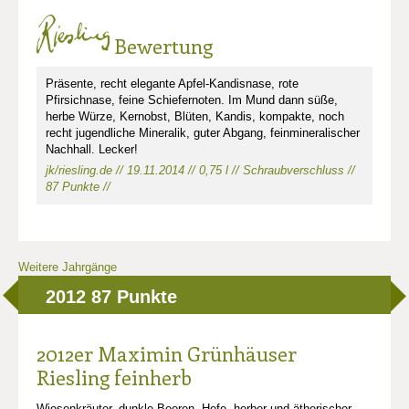
Bewertung
Präsente, recht elegante Apfel-Kandisnase, rote
Pfirsichnase, feine Schiefernoten. Im Mund dann süße,
herbe Würze, Kernobst, Blüten, Kandis, kompakte, noch
recht jugendliche Mineralik, guter Abgang, feinmineralischer
Nachhall. Lecker!
jk/riesling.de // 19.11.2014 // 0,75 l // Schraubverschluss //
87 Punkte //
Weitere Jahrgänge
2012
87 Punkte
2012er Maximin Grünhäuser
Riesling feinherb
Wiesenkräuter, dunkle Beeren, Hefe, herber und ätherischer