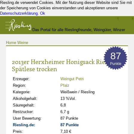
Riesling.de verwendet Cookies. Mit der Nutzung dieser Website sind Sie mit
der Speicherung von Cookies einverstanden und akzeptieren unsere
Datenschutzerklärung
.
Ok
Das Portal für alle Rieslingfreunde, Weingüter, Winzer
Home
Weine
und Kenner
87
2013er Herxheimer Honigsack Riesling
Punkte
Spätlese trocken
Erzeuger:
Weingut Petri
Region:
Pfalz
Kategorie:
Weißwein / Riesling
Alkoholgehalt:
13 %Vol.
Säuregehalt:
6,8
Restzucker:
6,7 g
User Bewertung:
87 Punkte
Riesling.de:
87 Punkte
Preis:
7,10 €