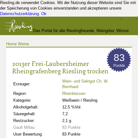
Riesling.de verwendet Cookies. Mit der Nutzung dieser Website sind Sie mit
der Speicherung von Cookies einverstanden und akzeptieren unsere
Datenschutzerklärung
.
Ok
Das Portal für alle Rieslingfreunde, Weingüter, Winzer
Home
Weine
und Kenner
83
2013er Frei-Laubersheimer
Punkte
Rheingrafenberg Riesling trocken
Wein- und Sektgut Ch. W.
Erzeuger:
Bernhard
Region:
Rheinhessen
Kategorie:
Weißwein / Riesling
Alkoholgehalt:
12,5 %Vol.
Säuregehalt:
7,2
Restzucker:
2,1 g
Gault Millau:
83 Punkte
User Bewertung:
83 Punkte