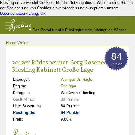
Riesling.de verwendet Cookies. Mit der Nutzung dieser Website sind Sie mit
der Speicherung von Cookies einverstanden und akzeptieren unsere
Datenschutzerklärung
.
Ok
Das Portal für alle Rieslingfreunde, Weingüter, Winzer
Home
Weine
und Kenner
84
2012er Rüdesheimer Berg Roseneck
Punkte
Riesling Kabinett Große Lage
Erzeuger:
Weingut Dr. Nägler
Region:
Rheingau
Kategorie:
Weißwein / Riesling
Gault Millau:
83 Punkte
User Bewertung:
84 Punkte
Riesling.de:
84 Punkte
Preis:
9,80 €