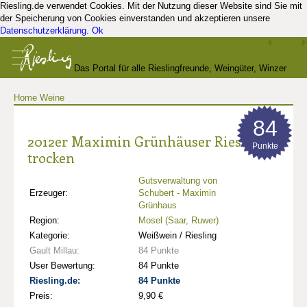
Riesling.de verwendet Cookies. Mit der Nutzung dieser Website sind Sie mit
der Speicherung von Cookies einverstanden und akzeptieren unsere
Datenschutzerklärung
.
Ok
Das Portal für alle Rieslingfreunde, Weingüter, Winzer
Home
Weine
und Kenner
84
2012er Maximin Grünhäuser Riesling
Punkte
trocken
Gutsverwaltung von
Erzeuger:
Schubert - Maximin
Grünhaus
Region:
Mosel (Saar, Ruwer)
Kategorie:
Weißwein / Riesling
Gault Millau:
84 Punkte
User Bewertung:
84 Punkte
Riesling.de:
84 Punkte
Preis:
9,90 €