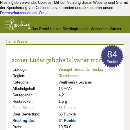
Riesling.de verwendet Cookies. Mit der Nutzung dieser Website sind Sie mit
der Speicherung von Cookies einverstanden und akzeptieren unsere
Datenschutzerklärung
.
Ok
Das Portal für alle Rieslingfreunde, Weingüter, Winzer
Home
Weine
und Kenner
84
2011er Ludwigshöhe Silvaner trocken
Punkte
Erzeuger:
Weingut Brüder Dr. Becker
Region:
Rheinhessen
Kategorie:
Weißwein / Silvaner
Alkoholgehalt:
13 %Vol.
Säuregehalt:
4,2
Restzucker:
1,5 g
Gault Millau:
86 Punkte
User Bewertung:
86 Punkte
Riesling.de:
84 Punkte
Preis:
10,50 €