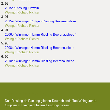
92
2015er Riesling Eiswein
Weingut Richard Richter
91
2015er Winninger Röttgen Riesling Beerenauslese
Weingut Richard Richter
91
2006er Winninger Hamm Riesling Beerenauslese *
Weingut Richard Richter
90
2008er Winninger Hamm Riesling Beerenauslese
Weingut Richard Richter
90
2010er Winninger Hamm Riesling Beerenauslese
Weingut Richard Richter
Die besten Weingüter
Das Riesling.de-Ranking gliedert Deutschlands Top-Weingüter in
Gruppen mit vergleichbarem Leistungsniveau.