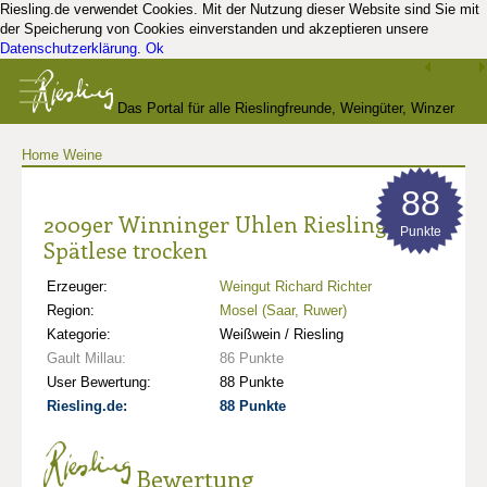
Riesling.de verwendet Cookies. Mit der Nutzung dieser Website sind Sie mit
der Speicherung von Cookies einverstanden und akzeptieren unsere
Datenschutzerklärung
.
Ok
Das Portal für alle Rieslingfreunde, Weingüter, Winzer
Home
Weine
und Kenner
88
2009er Winninger Uhlen Riesling
Punkte
Spätlese trocken
Erzeuger:
Weingut Richard Richter
Region:
Mosel (Saar, Ruwer)
Kategorie:
Weißwein / Riesling
Gault Millau:
86 Punkte
User Bewertung:
88 Punkte
Riesling.de:
88 Punkte
Bewertung