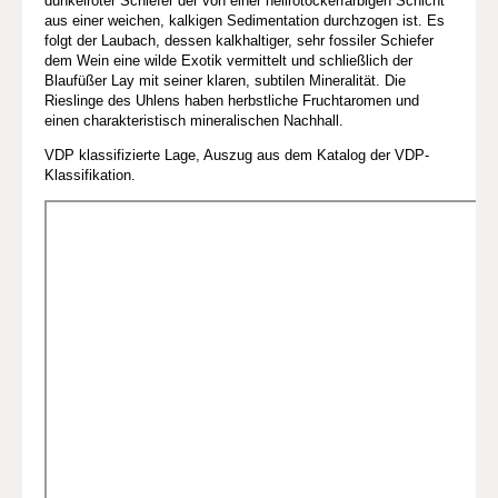
dunkelroter Schiefer der von einer hellrotockerfarbigen Schicht
aus einer weichen, kalkigen Sedimentation durchzogen ist. Es
folgt der Laubach, dessen kalkhaltiger, sehr fossiler Schiefer
dem Wein eine wilde Exotik vermittelt und schließlich der
Blaufüßer Lay mit seiner klaren, subtilen Mineralität. Die
Rieslinge des Uhlens haben herbstliche Fruchtaromen und
einen charakteristisch mineralischen Nachhall.
VDP klassifizierte Lage, Auszug aus dem Katalog der VDP-
Klassifikation.