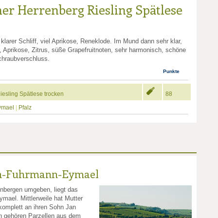
er Herrenberg Riesling Spätlese
 klarer Schliff, viel Aprikose, Reneklode. Im Mund dann sehr klar,
 Aprikose, Zitrus, süße Grapefruitnoten, sehr harmonisch, schöne
chraubverschluss.
Punkte
esling Spätlese trocken
88
Eymael
|
Pfalz
en-Fuhrmann-Eymael
inbergen umgeben, liegt das
mael. Mittlerweile hat Mutter
komplett an ihren Sohn Jan
n gehören Parzellen aus dem