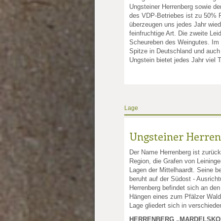
Ungsteiner Herrenberg sowie de
des VDP-Betriebes ist zu 50% Ri
überzeugen uns jedes Jahr wiede
feinfruchtige Art. Die zweite Le
Scheureben des Weingutes. Im e
Spitze in Deutschland und auc
Ungstein bietet jedes Jahr viel 
Lage
Ungsteiner Herre
Der Name Herrenberg ist zurückz
Region, die Grafen von Leininge
Lagen der Mittelhaardt. Seine b
beruht auf der Südost - Ausrich
Herrenberg befindet sich an den
Hängen eines zum Pfälzer Wald 
Lage gliedert sich in verschied
HERRENBERG „MARDELSKO