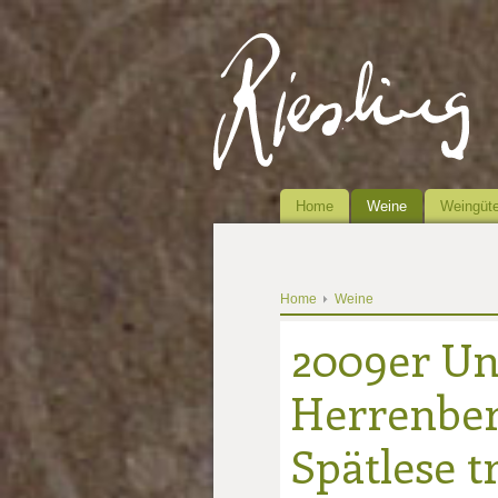
Home
Weine
Weingüte
Home
Weine
2009er Un
Herrenber
Spätlese t