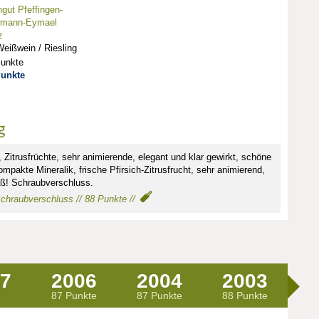
gut Pfeffingen-
rmann-Eymael
z
eißwein / Riesling
Punkte
Punkte
g
Zitrusfrüchte, sehr animierende, elegant und klar gewirkt, schöne
mpakte Mineralik, frische Pfirsich-Zitrusfrucht, sehr animierend,
ß! Schraubverschluss.
 Schraubverschluss // 88 Punkte //
7
2006
2004
2003
2
87 Punkte
87 Punkte
88 Punkte
90