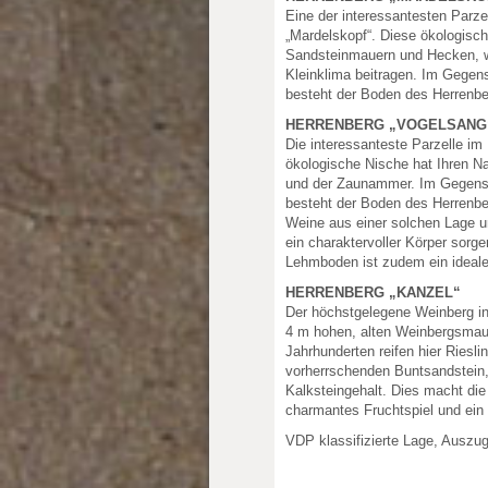
Eine der interessantesten Parzel
„Mardelskopf“. Diese ökologisc
Sandsteinmauern und Hecken, w
Kleinklima beitragen. Im Gegen
besteht der Boden des Herrenbe
HERRENBERG „VOGELSANG
Die interessanteste Parzelle im
ökologische Nische hat Ihren 
und der Zaunammer. Im Gegensa
besteht der Boden des Herrenber
Weine aus einer solchen Lage u
ein charaktervoller Körper sorge
Lehmboden ist zudem ein idealer
HERRENBERG „KANZEL“
Der höchstgelegene Weinberg inn
4 m hohen, alten Weinbergsmauer
Jahrhunderten reifen hier Riesl
vorherrschenden Buntsandstein
Kalksteingehalt. Dies macht die
charmantes Fruchtspiel und ein 
VDP klassifizierte Lage, Auszu