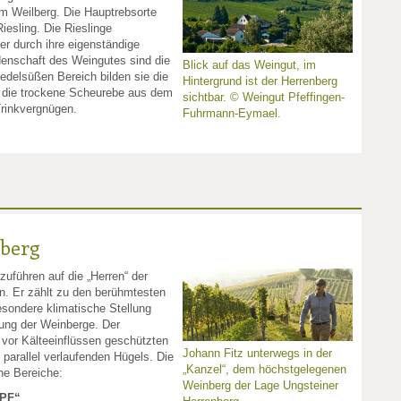
m Weilberg. Die Hauptrebsorte
esling. Die Rieslinge
r durch ihre eigenständige
idenschaft des Weingutes sind die
Blick auf das Weingut, im
delsüßen Bereich bilden sie die
Hintergrund ist der Herrenberg
h die trockene Scheurebe aus dem
sichtbar. © Weingut Pfeffingen-
Trinkvergnügen.
Fuhrmann-Eymael.
nberg
uführen auf die „Herren“ der
n. Er zählt zu den berühmtesten
esondere klimatische Stellung
tung der Weinberge. Der
 vor Kälteeinflüssen geschützten
Johann Fitz unterwegs in der
parallel verlaufenden Hügels. Die
„Kanzel“, dem höchstgelegenen
ene Bereiche:
Weinberg der Lage Ungsteiner
PF“