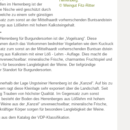
Herrenberg.
len im Herrenberg ist der
© Weingut Fitz-Ritter
he Nische wird geschützt durch
elche zu einem sehr günstigen
satz zum sonst an der Mittelhaardt vorherrschenden Buntsandstein
rgs aus Lößlehm mit hohem Kalksteingehalt.
“
 Herrenberg für Burgundersorten ist der „Vogelsang“. Diese
Namen durch das Vorkommen bedrohter Vogelarten wie dem Kuckuck
tz zum sonst an der Mittelhaardt vorherrschenden Buntsan dstein
g aus Kalkstein mit einer Löß - Lehm - Auflage. Dies macht die
nverwechselbar: mineralische Frische, charmantes Fruchtspiel und
n für besondere Langlebigkeit der Weine. Der tiefgründige
 Standort für Burgundersorten.
erhalb der Lage Ungsteiner Herrenberg ist die „Kanzel“. Auf bis zu
n ragt diese Kleinlage sehr exponiert über die Landschaft. Seit
ing Trauben von höchster Qualität. Im Gegensatz zum sonst
, besteht der Boden des Herrenberges aus Lößlehm mit hohem
 Weine aus der „Kanzel“ unverwechselbar; mineralische Frische,
kräftiger Körper sorgen für besondere Langlebigkeit der Weine.
g aus dem Katalog der VDP-Klassifikation.