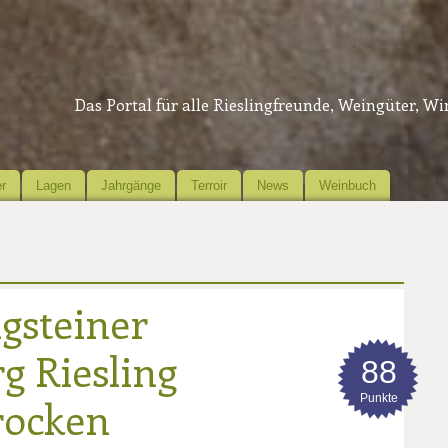
Das Portal für alle Rieslingfreunde, Weingüter, W
r
Lagen
Jahrgänge
Terroir
News
Weinbuch
gsteiner
g Riesling
88
Punkte
rocken