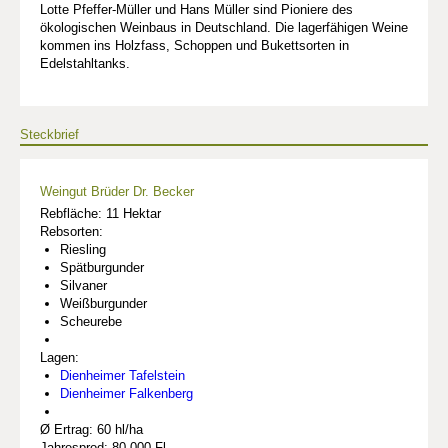
Lotte Pfeffer-Müller und Hans Müller sind Pioniere des
ökologischen Weinbaus in Deutschland. Die lagerfähigen Weine
kommen ins Holzfass, Schoppen und Bukettsorten in
Edelstahltanks.
Steckbrief
Weingut Brüder Dr. Becker
Rebfläche: 11 Hektar
Rebsorten:
Riesling
Spätburgunder
Silvaner
Weißburgunder
Scheurebe
Lagen:
Dienheimer Tafelstein
Dienheimer Falkenberg
Ø Ertrag: 60 hl/ha
Jahresprod: 80 000 Fl.