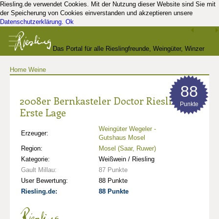
Riesling.de verwendet Cookies. Mit der Nutzung dieser Website sind Sie mit
der Speicherung von Cookies einverstanden und akzeptieren unsere
Datenschutzerklärung
.
Ok
Das Portal für alle Rieslingfreunde, Weingüter, Winzer
Home
Weine
und Kenner
88
2008er Bernkasteler Doctor Riesling
Punkte
Erste Lage
Weingüter Wegeler -
Erzeuger:
Gutshaus Mosel
Region:
Mosel (Saar, Ruwer)
Kategorie:
Weißwein / Riesling
Gault Millau:
87 Punkte
User Bewertung:
88 Punkte
Riesling.de:
88 Punkte