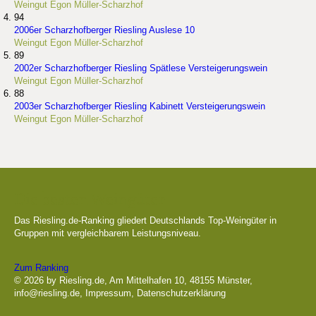
Weingut Egon Müller-Scharzhof
94
2006er Scharzhofberger Riesling Auslese 10
Weingut Egon Müller-Scharzhof
89
2002er Scharzhofberger Riesling Spätlese Versteigerungswein
Weingut Egon Müller-Scharzhof
88
2003er Scharzhofberger Riesling Kabinett Versteigerungswein
Weingut Egon Müller-Scharzhof
Die besten Weingüter
Das Riesling.de-Ranking gliedert Deutschlands Top-Weingüter in
Gruppen mit vergleichbarem Leistungsniveau.
Zum Ranking
© 2026 by Riesling.de, Am Mittelhafen 10, 48155 Münster,
info@riesling.de
,
Impressum
,
Datenschutzerklärung