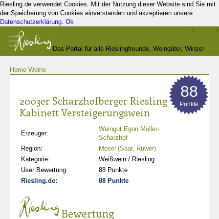
Riesling.de verwendet Cookies. Mit der Nutzung dieser Website sind Sie mit
der Speicherung von Cookies einverstanden und akzeptieren unsere
Datenschutzerklärung
.
Ok
Das Portal für alle Rieslingfreunde, Weingüter, Winzer
Home
Weine
und Kenner
88
2003er Scharzhofberger Riesling
Punkte
Kabinett Versteigerungswein
Weingut Egon Müller-
Erzeuger:
Scharzhof
Region:
Mosel (Saar, Ruwer)
Kategorie:
Weißwein / Riesling
User Bewertung:
88 Punkte
Riesling.de:
88 Punkte
Bewertung