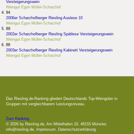
Versteigerungswein
Weingut Egon Müller-Scharzhof
94
2006er Scharzhofberger Riesling Auslese 10
Weingut Egon Müller-Scharzhof
89
2002er Scharzhofberger Riesling Spätlese Versteigerungswein
Weingut Egon Müller-Scharzhof
88
2003er Scharzhofberger Riesling Kabinett Versteigerungswein
Weingut Egon Müller-Scharzhof
Die besten Weingüter
Das Riesling.de-Ranking gliedert Deutschlands Top-Weingüter in
Gruppen mit vergleichbarem Leistungsniveau.
Zum Ranking
© 2026 by Riesling.de, Am Mittelhafen 10, 48155 Münster,
info@riesling.de
,
Impressum
,
Datenschutzerklärung