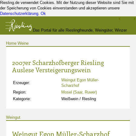
Riesling.de verwendet Cookies. Mit der Nutzung dieser Website sind Sie mit
der Speicherung von Cookies einverstanden und akzeptieren unsere
Datenschutzerklärung
.
Ok
Das Portal für alle Rieslingfreunde, Weingüter, Winzer
Home
Weine
und Kenner
2007er Scharzhofberger Riesling
Auslese Versteigerungswein
Weingut Egon Müller-
Erzeuger:
Scharzhof
Region:
Mosel (Saar, Ruwer)
Kategorie:
Weißwein / Riesling
Weingut
Weingut Egon Müller-Scharzhof