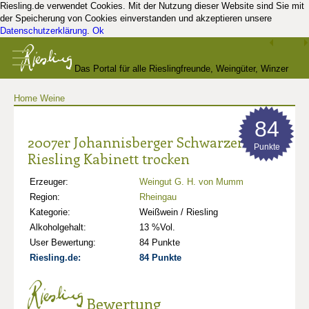
Riesling.de verwendet Cookies. Mit der Nutzung dieser Website sind Sie mit
der Speicherung von Cookies einverstanden und akzeptieren unsere
Datenschutzerklärung
.
Ok
Das Portal für alle Rieslingfreunde, Weingüter, Winzer
Home
Weine
und Kenner
84
2007er Johannisberger Schwarzenstein
Punkte
Riesling Kabinett trocken
Erzeuger:
Weingut G. H. von Mumm
Region:
Rheingau
Kategorie:
Weißwein / Riesling
Alkoholgehalt:
13 %Vol.
User Bewertung:
84 Punkte
Riesling.de:
84 Punkte
Bewertung