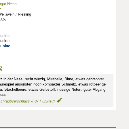
gut Neiss
z
eißwein / Riesling
Vol.
Punkte
Punkte
Punkte
g
 in der Nase, recht würzig, Mirabelle, Birne, etwas gebrannter
urespiel ansonsten noch kompakter Schmelz, etwas rotbeerige
r, Stachelbeere, etwas Gerbstoff, nussige Noten, guter Abgang.
luss.
 Schraubverschluss // 87 Punkte //