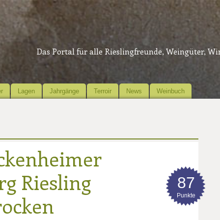
Das Portal für alle Rieslingfreunde, Weingüter, W
r
Lagen
Jahrgänge
Terroir
News
Weinbuch
ockenheimer
g Riesling
87
Punkte
rocken