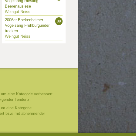
Vogelsang Riesling
Beerenauslese
Weingut Neiss
2006er Bockenheimer
89
Vogelsang Frühburgunder
trocken
Weingut Neiss
um eine Kategorie verbessert
eigender Tendenz.
um eine Kategorie
tert bzw. mit abnehmender