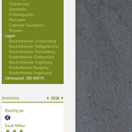
Chardonnay
Dornfelder
Frühburgunder
Rieslaner
Cabernet Sauvignon
Rotwein
Lagen:
Bockenheimer Schlossberg
Bockenheimer Heiligenkirche
Bockenheimer Sonnenberg
Kindenheimer Grafenstück
Bockenheimer Vogelsang
Kindenheimer Burgweg
Kindenheimer Vogelsang
Jahresprod: 300 000 Fl.
Bewertung
2018
Riesling.de
Gault Millau