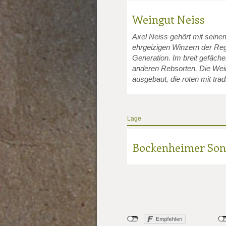
unkte: 3
au Punkte: 3
Millau Punkte: 3
Weingut Neiss
Axel Neiss gehört mit seine
ehrgeizigen Winzern der Regi
Generation. Im breit gefäche
anderen Rebsorten. Die Wei
ausgebaut, die roten mit tra
Lage
Bockenheimer Son