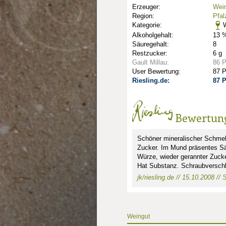
Erzeuger:
Wein
Region:
Pfal
Kategorie:
W
Alkoholgehalt:
13 %
Säuregehalt:
8
Restzucker:
6 g
Gault Millau:
86 
User Bewertung:
87 
Riesling.de:
87 
Bewertun
Schöner mineralischer Schmelz
Zucker. Im Mund präsentes Sä
Würze, wieder gerannter Zucke
Hat Substanz. Schraubversch
jk/riesling.de // 15.10.2008 //
nkte: 1
Weingut