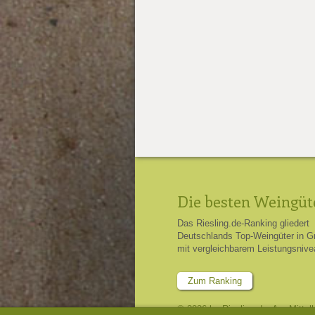
Die besten Weingüt
Das Riesling.de-Ranking gliedert
Deutschlands Top-Weingüter in G
mit vergleichbarem Leistungsnive
Zum Ranking
© 2026 by Riesling.de, Am Mittel