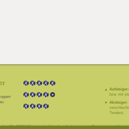
er
Aufsteiger:
bzw. mit st
ruppen
au.
Absteiger:
verschlech
Tendenz.
hafen 10, 48155 Münster,
info@riesling.de
,
Impressum
,
Datenschutzerklärung