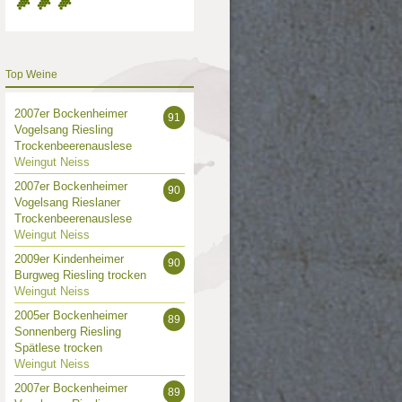
Top Weine
2007er Bockenheimer
91
Vogelsang Riesling
Trockenbeerenauslese
Weingut Neiss
2007er Bockenheimer
90
Vogelsang Rieslaner
Trockenbeerenauslese
Weingut Neiss
2009er Kindenheimer
90
Burgweg Riesling trocken
Weingut Neiss
2005er Bockenheimer
89
Sonnenberg Riesling
Spätlese trocken
Weingut Neiss
2007er Bockenheimer
89