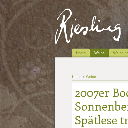
Home
Weine
Weingüte
Home
Weine
2007er B
Sonnenber
Spätlese t