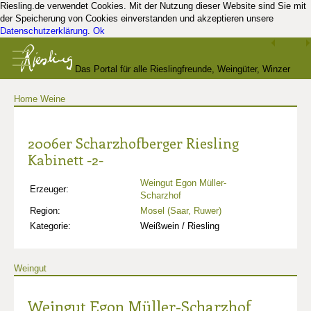
Riesling.de verwendet Cookies. Mit der Nutzung dieser Website sind Sie mit
der Speicherung von Cookies einverstanden und akzeptieren unsere
Datenschutzerklärung
.
Ok
Das Portal für alle Rieslingfreunde, Weingüter, Winzer
Home
Weine
und Kenner
2006er Scharzhofberger Riesling
Kabinett -2-
Weingut Egon Müller-
Erzeuger:
Scharzhof
Region:
Mosel (Saar, Ruwer)
Kategorie:
Weißwein / Riesling
Weingut
Weingut Egon Müller-Scharzhof