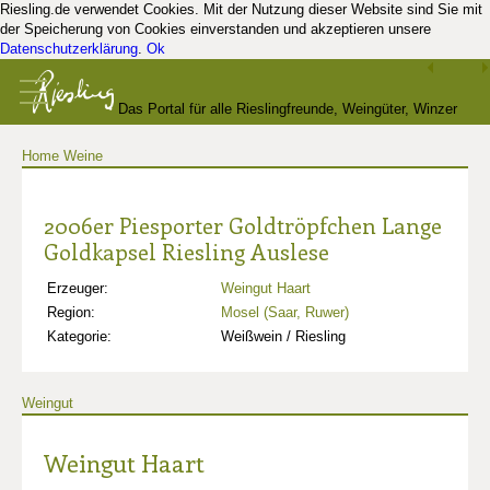
Riesling.de verwendet Cookies. Mit der Nutzung dieser Website sind Sie mit
der Speicherung von Cookies einverstanden und akzeptieren unsere
Datenschutzerklärung
.
Ok
Das Portal für alle Rieslingfreunde, Weingüter, Winzer
Home
Weine
und Kenner
2006er Piesporter Goldtröpfchen Lange
Goldkapsel Riesling Auslese
Erzeuger:
Weingut Haart
Region:
Mosel (Saar, Ruwer)
Kategorie:
Weißwein / Riesling
Weingut
Weingut Haart