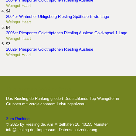
2004er Piesporter Goldtröpfchen Riesling Auslese
Weingut Haart
94
2004er Wintricher Ohligsberg Riesling Spätlese Erste Lage
Weingut Haart
94
2006er Piesporter Goldtröpfchen Riesling Auslese Goldkapsel 1.Lage
Weingut Haart
93
2002er Piesporter Goldtröpfchen Riesling Auslese
Weingut Haart
Die besten Weingüter
Das Riesling.de-Ranking gliedert Deutschlands Top-Weingüter in
Gruppen mit vergleichbarem Leistungsniveau.
Zum Ranking
© 2026 by Riesling.de, Am Mittelhafen 10, 48155 Münster,
info@riesling.de
,
Impressum
,
Datenschutzerklärung